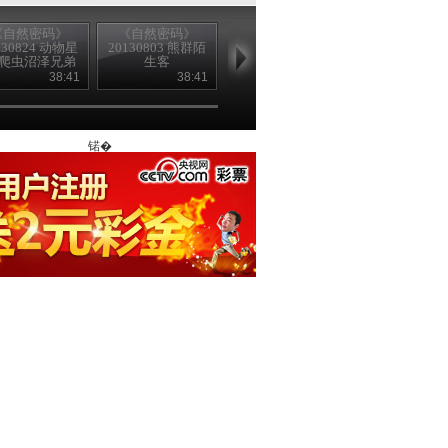
《自然密码》
《自然密码》
《自然密码》
《自然密码
130824 动物星
20130803 熊群陌
20130727 动物星
20130720 动
 爬虫沼泽兄弟
生客
球
球
档
38:41
38:41
39:58
38
锘�