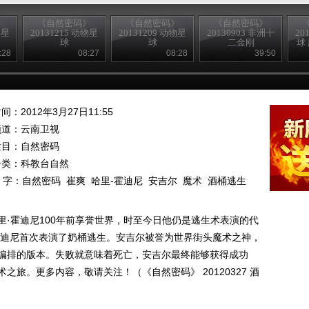
》
《自然密码》
《自然密码》
《自然密码》
物星
20131215 动物星
20131209 动物星
20130903 非洲十
20
球
球
二金刚
球
:28
08:27
08:28
39:50
间：2012年3月27日11:55
频道：
云南卫视
栏目：
自然密码
分类：科教台自然
 字：
自然密码
崔爽
哈里-霍迪尼
安吉尔
魔术
酒桶逃生
·霍迪尼100年前享誉世界，时至今日他仍是逃生术表演的代
年霍迪尼首次表演了奶桶逃生。安吉尔被誉为世界街头魔术之神，
编排的版本。失败就意味着死亡，安吉尔最终能够获得成功
旅。更多内容，敬请关注！（《自然密码》 20120327 酒