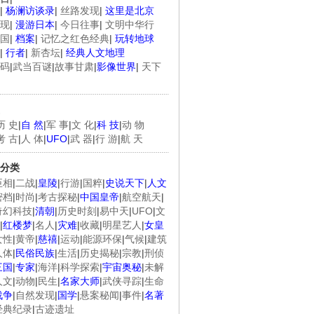
|
杨澜访谈录
|
丝路发现
|
这里是北京
现
|
漫游日本
|
今日往事
|
文明中华行
国
|
档案
|
记忆之红色经典
|
玩转地球
|
行者
|
新杏坛
|
经典人文地理
码
|
武当百谜
|
故事甘肃
|
影像世界
|
天下
历 史
|
自 然
|
军 事
|
文 化
|
科 技
|
动 物
考 古
|
人 体
|
UFO
|
武 器
|
行 游
|
航 天
分类
臣相
|
二战
|
皇陵
|
行游
|
国粹
|
史说天下
|
人文
密档
|
时尚
|
考古探秘
|
中国皇帝
|
航空航天
|
奇幻科技
|
清朝
|
历史时刻
|
易中天
|
UFO
|
文
|
红楼梦
|
名人
|
灾难
|
收藏
|
明星艺人
|
女皇
女性
|
黄帝
|
慈禧
|
运动
|
能源环保
|
气候
|
建筑
人体
|
民俗民族
|
生活
|
历史揭秘
|
宗教
|
刑侦
三国
|
专家
|
海洋
|
科学探索
|
宇宙奥秘
|
未解
人文
|
动物
|
民生
|
名家大师
|
武侠寻踪
|
生命
战争
|
自然发现
|
国学
|
悬案秘闻
|
事件
|
名著
经典纪录
|
古迹遗址