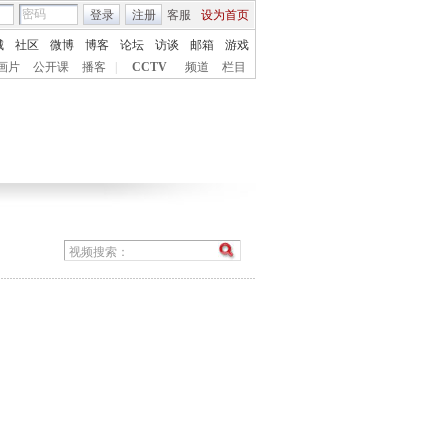
登录
注册
客服
设为首页
城
社区
微博
博客
论坛
访谈
邮箱
游戏
画片
公开课
播客
|
CCTV
频道
栏目