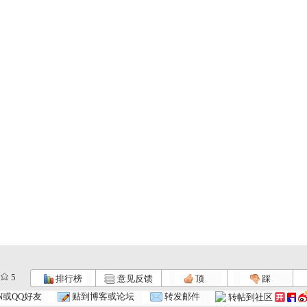
5
排行榜
意见反馈
顶
踩
N或QQ好友
贴到博客或论坛
转发邮件
转帖到社区