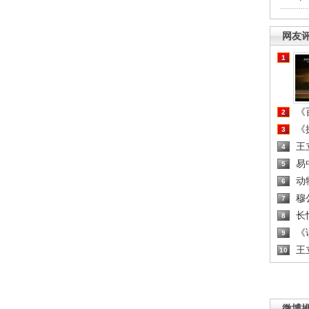
网友
1
《百
2
《探
3
王
4
易
5
动
6
穆
7
长
8
《读
9
王
10
微博