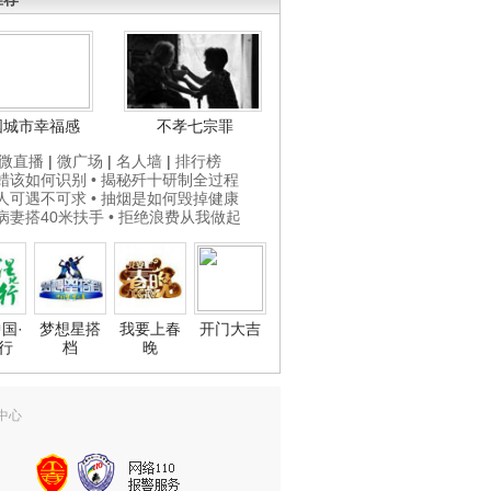
国城市幸福感
不孝七宗罪
微直播
|
微广场
|
名人墙
|
排行榜
打蜡该如何识别
• 揭秘歼十研制全过程
贵人可遇不可求
• 抽烟是如何毁掉健康
为病妻搭40米扶手
• 拒绝浪费从我做起
国·
梦想星搭
我要上春
开门大吉
行
档
晚
中心