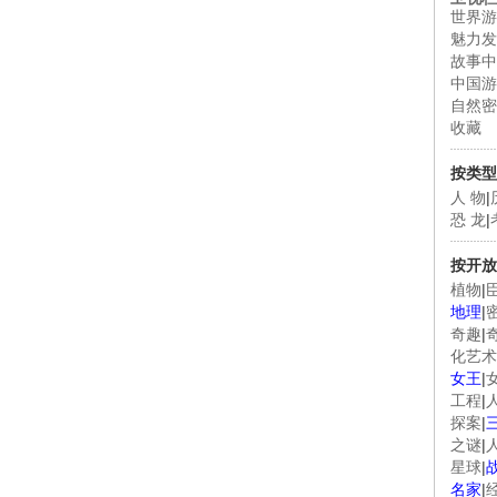
世界游
魅力发
故事中
中国游
自然密
收藏
按类型
人 物
|
恐 龙
|
按开放
植物
|
地理
|
奇趣
|
化艺术
女王
|
工程
|
探案
|
之谜
|
星球
|
名家
|