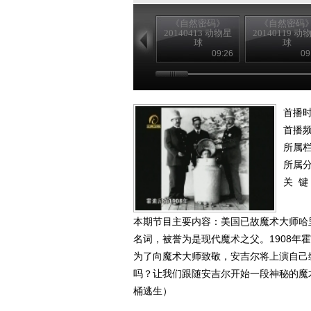
《自然密码》
《自然密码
20140413 动物星
20140119 动
球
球
09:26
09
首播时
首播
所属
所属
关 键
本期节目主要内容：美国已故魔术大师哈里
名词，被誉为是现代魔术之父。1908
为了向魔术大师致敬，安吉尔将上演自己
吗？让我们跟随安吉尔开始一段神秘的魔术之
桶逃生）