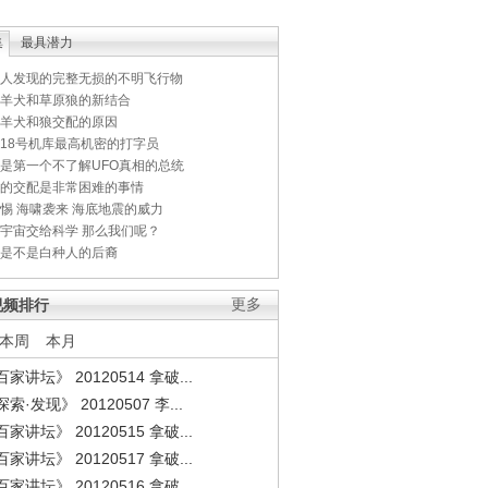
集
最具潜力
人发现的完整无损的不明飞行物
羊犬和草原狼的新结合
羊犬和狼交配的原因
18号机库最高机密的打字员
是第一个不了解UFO真相的总统
的交配是非常困难的事情
惕 海啸袭来 海底地震的威力
宇宙交给科学 那么我们呢？
是不是白种人的后裔
视频排行
更多
本周
本月
家讲坛》 20120514 拿破...
索·发现》 20120507 李...
家讲坛》 20120515 拿破...
家讲坛》 20120517 拿破...
家讲坛》 20120516 拿破...