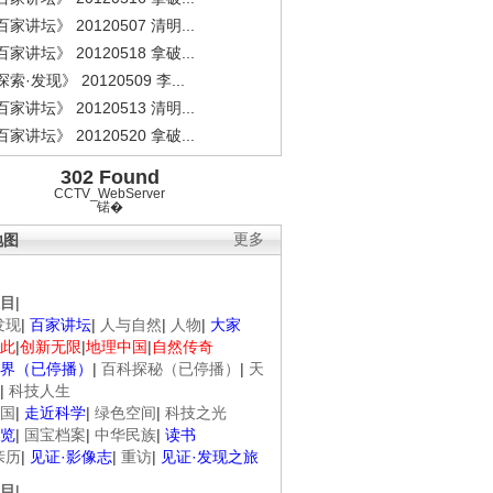
家讲坛》 20120507 清明...
家讲坛》 20120518 拿破...
索·发现》 20120509 李...
家讲坛》 20120513 清明...
家讲坛》 20120520 拿破...
302 Found
CCTV_WebServer
锘�
地图
更多
目
|
发现
|
百家讲坛
|
人与自然
|
人物
|
大家
此
|
创新无限
|
地理中国
|
自然传奇
界（已停播）
|
百科探秘（已停播）
|
天
|
科技人生
国
|
走近科学
|
绿色空间
|
科技之光
览
|
国宝档案
|
中华民族
|
读书
亲历
|
见证·影像志
|
重访
|
见证·发现之旅
目
|