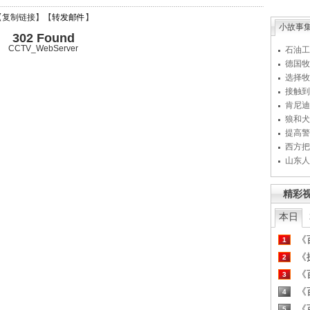
【
复制链接
】【
转发邮件
】
小故事
302 Found
CCTV_WebServer
石油工
德国牧
选择牧
接触到
肯尼迪
狼和犬
提高警
西方把
山东人
精彩
本日
《百
1
《探
2
《百
3
《百
4
《百
5