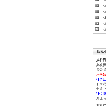
《百
6
《百
7
《探
8
《百
9
《百
10
探索
按栏目
央视栏
探索·
原来如
科学世
下大观
走遍中
科技博
见证·
卫视栏