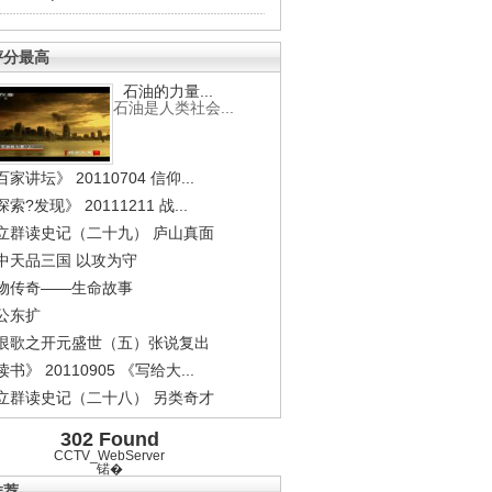
评分最高
石油的力量...
石油是人类社会...
家讲坛》 20110704 信仰...
索?发现》 20111211 战...
立群读史记（二十九） 庐山真面
中天品三国 以攻为守
物传奇——生命故事
公东扩
恨歌之开元盛世（五）张说复出
书》 20110905 《写给大...
立群读史记（二十八） 另类奇才
302 Found
CCTV_WebServer
锘�
推荐