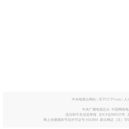
中央电视台网站
|
关于CCTV.com
|
人
中央广播电视总台 中国网络电
违法和不良信息举报
京ICP证060535号
网上传播视听节目许可证号 0102004
新出网证（京）字0