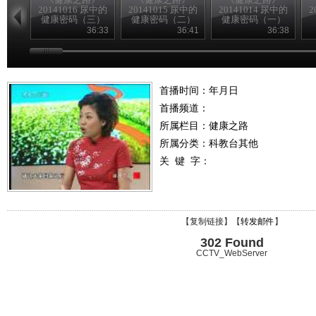
20141016 尿中的
20141015 尿中的
20141014 尿中的
2
健康密码（三）
健康密码（二）
健康密码（一）
36:33
36:41
36:38
首播时间：年月日
首播频道：
所属栏目：
健康之路
所属分类：科教台其他
关 键 字：
【
复制链接
】【
转发邮件
】
302 Found
CCTV_WebServer