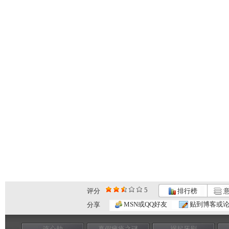
5
评分
排行榜
意
MSN或QQ好友
贴到博客或
分享
连心劫
真假瘫痪之谜
祸起牙刷