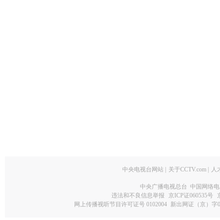
中央电视台网站
|
关于CCTV.com
|
人
中央广播电视总台 中国网络电
违法和不良信息举报
京ICP证060535号
网上传播视听节目许可证号 0102004
新出网证（京）字0