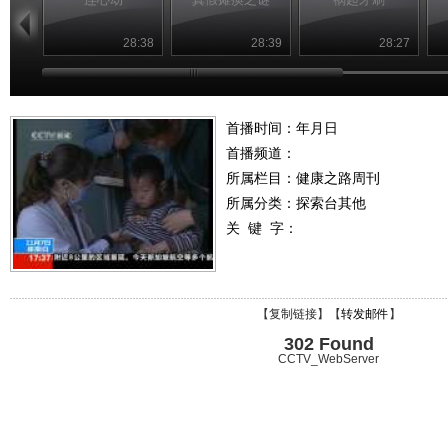
28:38
28:39
28:27
首播时间：年月日
首播频道：
所属栏目：
健康之路周刊
所属分类：探索台其他
关 键 字：
【
复制链接
】【
转发邮件
】
302 Found
CCTV_WebServer