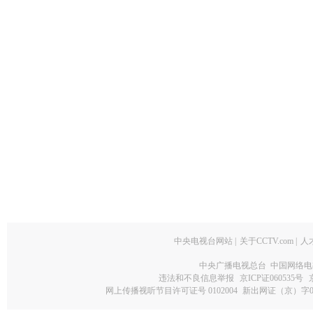
中央电视台网站
|
关于CCTV.com
|
人
中央广播电视总台 中国网络电
违法和不良信息举报
京ICP证060535号
网上传播视听节目许可证号 0102004
新出网证（京）字0