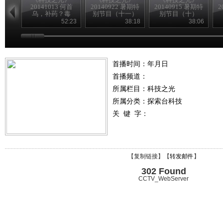
20141013 何首
20140922 暑期特
20140915 暑期特
2
乌，补药？毒
别节目（十一）
别节目（十）
药？
52:23
38:18
38:06
首播时间：年月日
首播频道：
所属栏目：
科技之光
所属分类：探索台科技
关 键 字：
【
复制链接
】【
转发邮件
】
302 Found
CCTV_WebServer