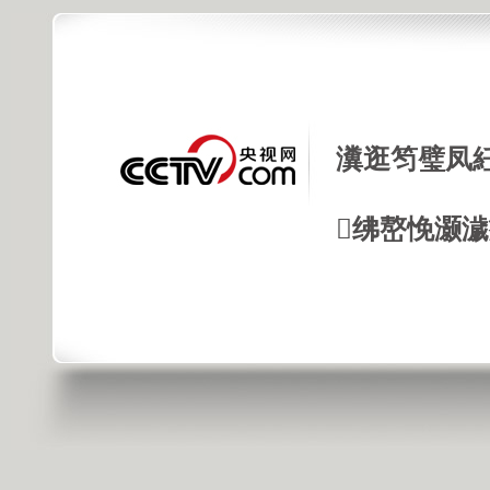
瀵逛笉璧凤
绋嶅悗灏