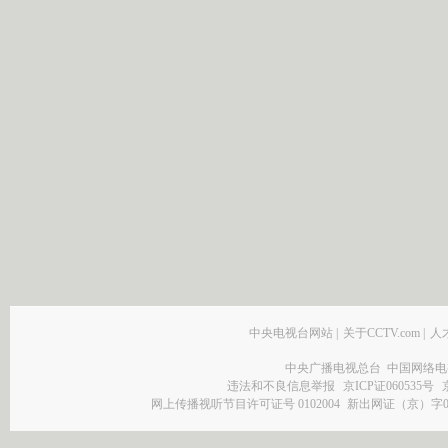
中央电视台网站
|
关于CCTV.com
|
人
中央广播电视总台 中国网络电
违法和不良信息举报
京ICP证060535号
网上传播视听节目许可证号 0102004
新出网证（京）字0