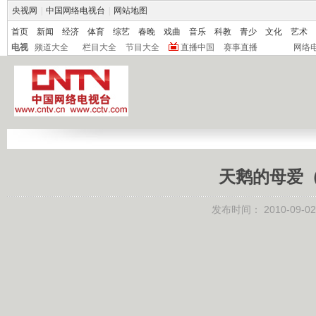
央视网
|
中国网络电视台
|
网站地图
首页
新闻
经济
体育
综艺
春晚
戏曲
音乐
科教
青少
文化
艺术
电视
频道大全
栏目大全
节目大全
直播中国
赛事直播
网络
天鹅的母爱（科
发布时间：
2010-09-02