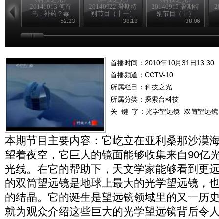
20141013 何首
20140922 暑期特
20140915 暑期特
2
乌，补药？毒
别节目（十一）
别节目（十）
药？
52:23
38:18
38:06
首播时间：2010年10月31日13:30
首播频道：
CCTV-10
所属栏目：
科技之光
所属分类：探索台科技
关 键 字：
光学望远镜
双筒望远镜
本期节目主要内容：它屹立在亚利桑那沙漠
望着夜空，它巨大的镜面能够收集来自90亿
光线。在它的帮助下，天文学家能够看到更
的双筒望远镜是地球上最大的光学望远镜，
的结晶。它的诞生是望远镜领域里的又一历
就为观众介绍这些巨大的光学望远镜背后令