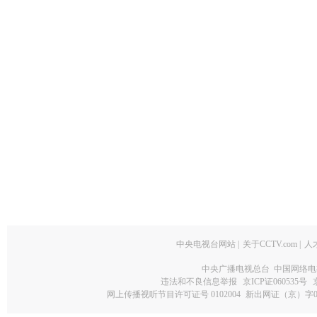
中央电视台网站
|
关于CCTV.com
|
人
中央广播电视总台 中国网络电
违法和不良信息举报
京ICP证060535号
网上传播视听节目许可证号 0102004
新出网证（京）字0