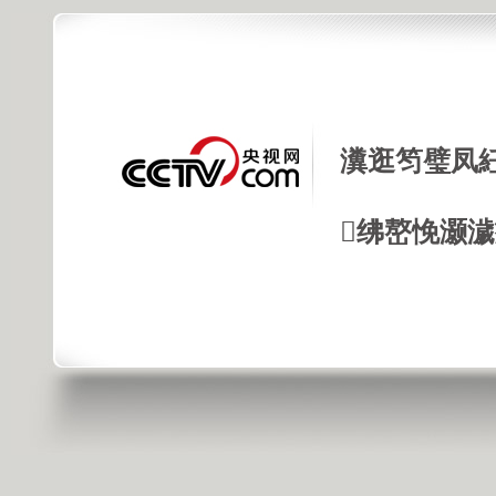
瀵逛笉璧凤
绋嶅悗灏