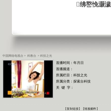
绋嶅悗灏
中国网络电视台
>
科教台
>
科技之光
首播时间：年月日
首播频道：
所属栏目：
科技之光
所属分类：探索台科技
关 键 字：
【
复制链接
】【
转发邮件
】