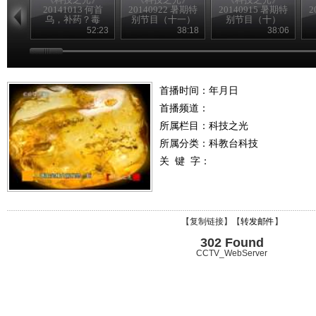
20141013 何首
20140922 暑期特
20140915 暑期特
2
乌，补药？毒
别节目（十一）
别节目（十）
药？
52:23
38:18
38:06
首播时间：年月日
首播频道：
所属栏目：
科技之光
所属分类：科教台科技
关 键 字：
【
复制链接
】【
转发邮件
】
302 Found
CCTV_WebServer