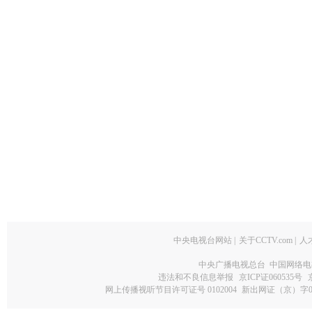
中央电视台网站
|
关于CCTV.com
|
人
中央广播电视总台 中国网络电
违法和不良信息举报
京ICP证060535号
网上传播视听节目许可证号 0102004
新出网证（京）字0