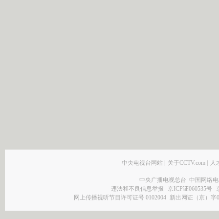
中央电视台网站
|
关于CCTV.com
|
人
中央广播电视总台 中国网络电
违法和不良信息举报
京ICP证060535号
网上传播视听节目许可证号 0102004
新出网证（京）字0