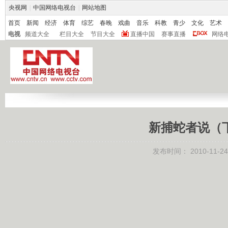
央视网
|
中国网络电视台
|
网站地图
首页
新闻
经济
体育
综艺
春晚
戏曲
音乐
科教
青少
文化
艺术
电视
频道大全
栏目大全
节目大全
直播中国
赛事直播
网络
新捕蛇者说（下）
发布时间：
2010-11-24