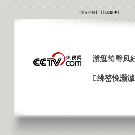
【
复制链接
】【
转发邮件
】
瀵逛笉璧凤
绋嶅悗灏