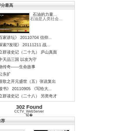
评分最高
石油的力量...
石油是人类社会...
家讲坛》 20110704 信仰...
索?发现》 20111211 战...
立群读史记（二十九） 庐山真面
中天品三国 以攻为守
物传奇——生命故事
公东扩
恨歌之开元盛世（五）张说复出
书》 20110905 《写给大...
立群读史记（二十八） 另类奇才
302 Found
CCTV_WebServer
锘�
推荐