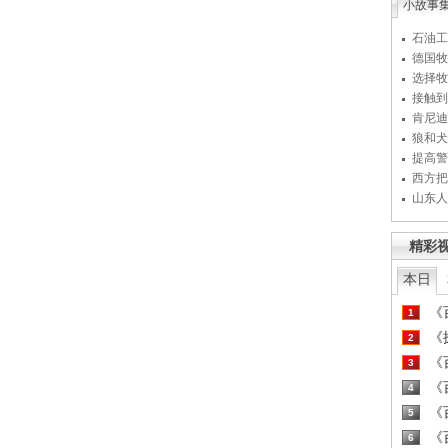
小故事
石油工
德国牧
选择牧
接触到
肯尼迪
狼和犬
提高警
西方把
山东人
精彩
本日
《百
1
《探
2
《百
3
《百
4
《百
5
《百
6