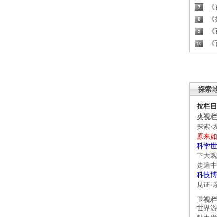
《百
7
《探
8
《百
9
《百
10
探索
按栏目
央视栏
探索·
原来如
科学世
下大观
走遍中
科技博
见证·
卫视栏
世界游