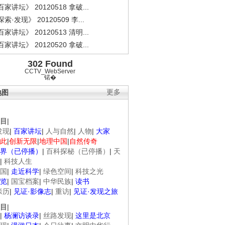
家讲坛》 20120518 拿破...
索·发现》 20120509 李...
家讲坛》 20120513 清明...
家讲坛》 20120520 拿破...
302 Found
CCTV_WebServer
锘�
地图
更多
目
|
发现
|
百家讲坛
|
人与自然
|
人物
|
大家
此
|
创新无限
|
地理中国
|
自然传奇
界（已停播）
|
百科探秘（已停播）
|
天
|
科技人生
国
|
走近科学
|
绿色空间
|
科技之光
览
|
国宝档案
|
中华民族
|
读书
亲历
|
见证·影像志
|
重访
|
见证·发现之旅
目
|
|
杨澜访谈录
|
丝路发现
|
这里是北京