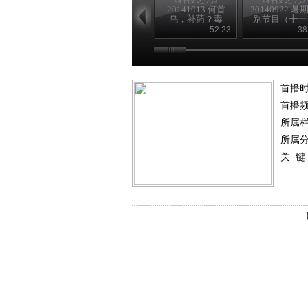
20141013 何首
20140922 暑
乌，补药？毒
别节目（十一
药？
52:23
38
首播
首播
所属
所属
关 键