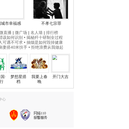
国城市幸福感
不孝七宗罪
微直播
|
微广场
|
名人墙
|
排行榜
打蜡该如何识别
• 揭秘歼十研制全过程
贵人可遇不可求
• 抽烟是如何毁掉健康
为病妻搭40米扶手
• 拒绝浪费从我做起
国·
梦想星搭
我要上春
开门大吉
行
档
晚
中心