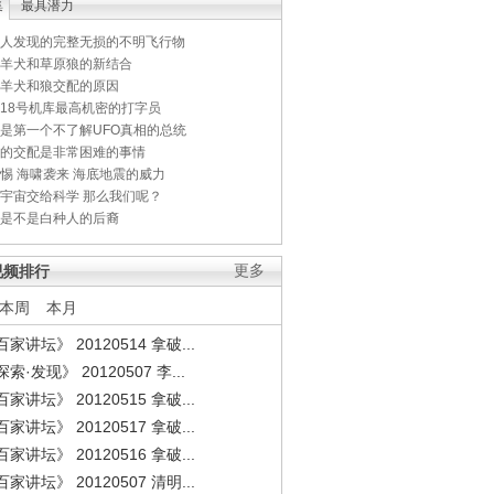
集
最具潜力
人发现的完整无损的不明飞行物
羊犬和草原狼的新结合
羊犬和狼交配的原因
18号机库最高机密的打字员
是第一个不了解UFO真相的总统
的交配是非常困难的事情
惕 海啸袭来 海底地震的威力
宇宙交给科学 那么我们呢？
是不是白种人的后裔
视频排行
更多
本周
本月
家讲坛》 20120514 拿破...
索·发现》 20120507 李...
家讲坛》 20120515 拿破...
家讲坛》 20120517 拿破...
家讲坛》 20120516 拿破...
家讲坛》 20120507 清明...