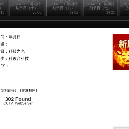
期特
20140915 暑期特
20140901 暑期特
20140818 暑期特
20
）
别节目（十）
别节目（九）
别节目（七）
:18
38:06
39:02
39:25
时间：年月日
频道：
栏目：
科技之光
分类：科教台科技
 字：
【
复制链接
】【
转发邮件
】
302 Found
CCTV_WebServer