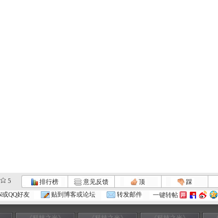
5
排行榜
意见反馈
顶
踩
N或QQ好友
贴到博客或论坛
转发邮件
一键转帖
》
《科技之光》
《科技之光》
《科技之光》