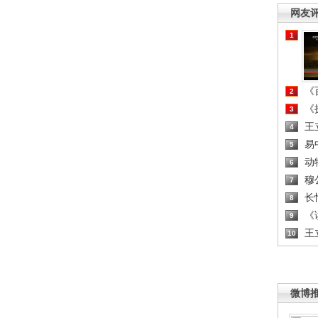
网友
1
《百
2
《探
3
王
4
易
5
动
6
穆
7
长
8
《读
9
王
10
微博