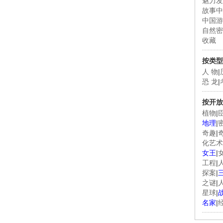
魅力发
故事中
中国游
自然密
收藏
按类型
人 物
|
恐 龙
|
按开放
植物
|
地理
|
奇趣
|
化艺术
女王
|
工程
|
探案
|
之谜
|
星球
|
名家
|