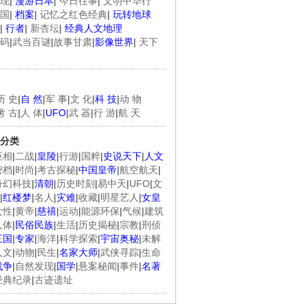
现
|
漫游日本
|
今日往事
|
文明中华行
国
|
档案
|
记忆之红色经典
|
玩转地球
|
行者
|
新杏坛
|
经典人文地理
码
|
武当百谜
|
故事甘肃
|
影像世界
|
天下
历 史
|
自 然
|
军 事
|
文 化
|
科 技
|
动 物
考 古
|
人 体
|
UFO
|
武 器
|
行 游
|
航 天
分类
臣相
|
二战
|
皇陵
|
行游
|
国粹
|
史说天下
|
人文
密档
|
时尚
|
考古探秘
|
中国皇帝
|
航空航天
|
奇幻科技
|
清朝
|
历史时刻
|
易中天
|
UFO
|
文
|
红楼梦
|
名人
|
灾难
|
收藏
|
明星艺人
|
女皇
女性
|
黄帝
|
慈禧
|
运动
|
能源环保
|
气候
|
建筑
人体
|
民俗民族
|
生活
|
历史揭秘
|
宗教
|
刑侦
三国
|
专家
|
海洋
|
科学探索
|
宇宙奥秘
|
未解
人文
|
动物
|
民生
|
名家大师
|
武侠寻踪
|
生命
战争
|
自然发现
|
国学
|
悬案秘闻
|
事件
|
名著
经典纪录
|
古迹遗址