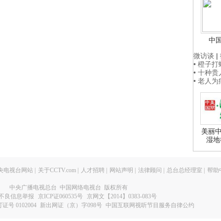
中
微访谈
|
• 橙子
• 十种
• 老人
美丽中
湿地
央电视台网站
|
关于CCTV.com
|
人才招聘
|
网站声明
|
法律顾问
|
总台总经理室
|
帮助
中央广播电视总台 中国网络电视台 版权所有
不良信息举报
京ICP证060535号
京网文【2014】0383-083号
 0102004
新出网证（京）字098号
中国互联网视听节目服务自律公约