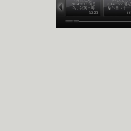
20141013 何首
20140922 暑
乌，补药？毒
别节目（十一
药？
52:23
38