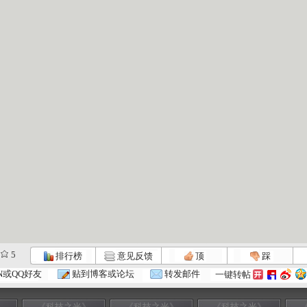
5
排行榜
意见反馈
顶
踩
N或QQ好友
贴到博客或论坛
转发邮件
一键转帖
》
《科技之光》
《科技之光》
《科技之光》