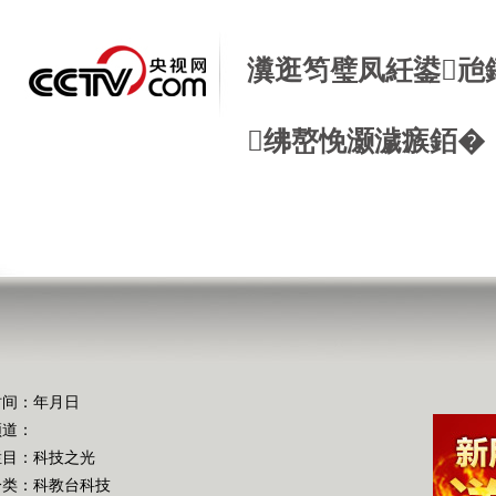
瀵逛笉璧凤紝鍙兘
绋嶅悗灏濊瘯銆�
时间：年月日
频道：
栏目：
科技之光
分类：科教台科技