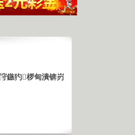
垨鏃犳椤甸潰锛岃
集
最具潜力
人发现的完整无损的不明飞行物
羊犬和草原狼的新结合
羊犬和狼交配的原因
18号机库最高机密的打字员
是第一个不了解UFO真相的总统
的交配是非常困难的事情
惕 海啸袭来 海底地震的威力
宇宙交给科学 那么我们呢？