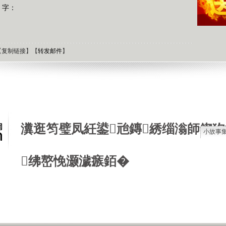
 字：
【
复制链接
】【
转发邮件
】
瀵逛笉璧凤紝鍙兘鏄綉缁滃師鍥犳
小故事
石油工
绋嶅悗灏濊瘯銆�
德国牧
选择牧
接触到
肯尼迪
狼和犬
提高警
西方把