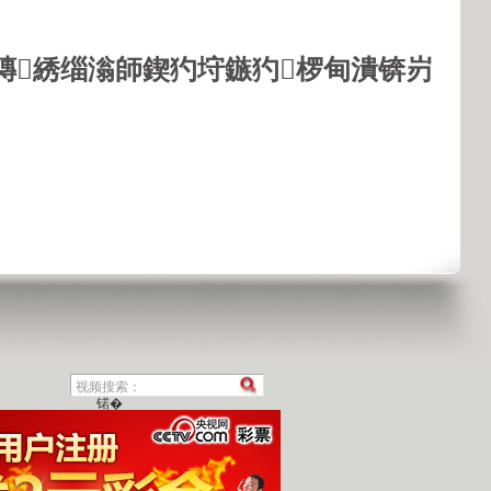
鏄綉缁滃師鍥犳垨鏃犳椤甸潰锛岃
锘�