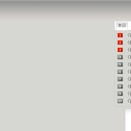
山东人
精彩
本日
《百
1
《探
2
《百
3
《百
4
《百
5
《百
6
《百
7
《探
8
《百
9
《百
10