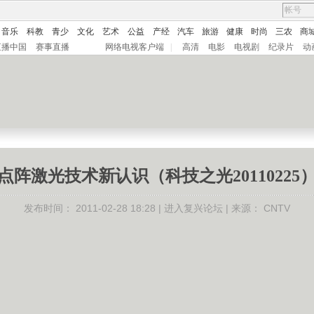
音乐
科教
青少
文化
艺术
公益
产经
汽车
旅游
健康
时尚
三农
商
直播中国
赛事直播
网络电视客户端
|
高清
电影
电视剧
纪录片
动
点阵激光技术新认识（科技之光20110225
发布时间：
2011-02-28 18:28 |
进入复兴论坛
| 来源：
CNTV