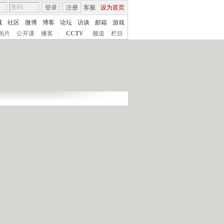
登录
注册
客服
设为首页
城
社区
微博
博客
论坛
访谈
邮箱
游戏
画片
公开课
播客
|
CCTV
频道
栏目
）