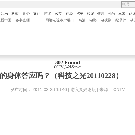
音乐
科教
青少
文化
艺术
公益
产经
汽车
旅游
健康
时尚
三农
商
直播中国
赛事直播
网络电视客户端
|
高清
电影
电视剧
纪录片
动
302 Found
CCTV_WebServer
的身体答应吗？（科技之光20110228）
发布时间：
2011-02-28 18:46 |
进入复兴论坛
| 来源：
CNTV