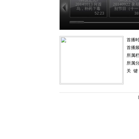
20141013 何首
20140922 暑
乌，补药？毒
别节目（十一
药？
52:23
38
首播
首播
所属
所属
关 键