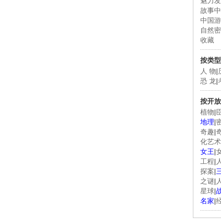
魅力发
故事中
中国游
自然密
收藏
按类型
人 物
|
恐 龙
|
按开放
植物
|
地理
|
奇趣
|
化艺术
女王
|
工程
|
探案
|
之谜
|
星球
|
名家
|