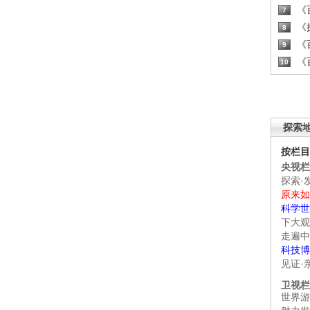
《百
7
《探
8
《百
9
《百
10
探索
按栏目
央视栏
探索·
原来如
科学世
下大观
走遍中
科技博
见证·
卫视栏
世界游