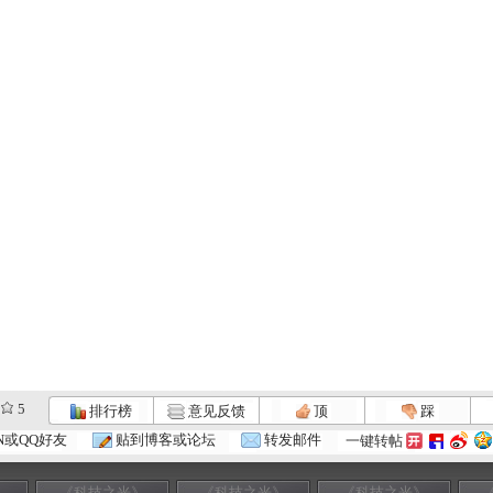
5
排行榜
意见反馈
顶
踩
N或QQ好友
贴到博客或论坛
转发邮件
一键转帖
》
《科技之光》
《科技之光》
《科技之光》