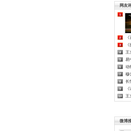
网友
1
《百
2
《探
3
王
4
易
5
动
6
穆
7
长
8
《读
9
王
10
微博