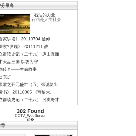
评分最高
石油的力量...
石油是人类社会...
家讲坛》 20110704 信仰...
索?发现》 20111211 战...
立群读史记（二十九） 庐山真面
中天品三国 以攻为守
物传奇——生命故事
公东扩
恨歌之开元盛世（五）张说复出
书》 20110905 《写给大...
立群读史记（二十八） 另类奇才
302 Found
CCTV_WebServer
锘�
推荐