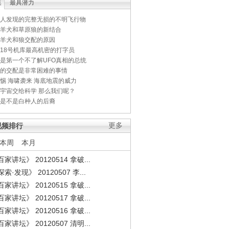
集
最具潜力
人发现的完整无损的不明飞行物
羊犬和草原狼的新结合
羊犬和狼交配的原因
18号机库最高机密的打字员
是第一个不了解UFO真相的总统
的交配是非常困难的事情
惕 海啸袭来 海底地震的威力
宇宙交给科学 那么我们呢？
是不是白种人的后裔
视频排行
更多
本周
本月
家讲坛》 20120514 拿破...
索·发现》 20120507 李...
家讲坛》 20120515 拿破...
家讲坛》 20120517 拿破...
家讲坛》 20120516 拿破...
家讲坛》 20120507 清明...