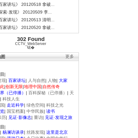
家讲坛》 20120518 拿破...
索·发现》 20120509 李...
家讲坛》 20120513 清明...
家讲坛》 20120520 拿破...
302 Found
CCTV_WebServer
锘�
地图
更多
目
|
发现
|
百家讲坛
|
人与自然
|
人物
|
大家
此
|
创新无限
|
地理中国
|
自然传奇
界（已停播）
|
百科探秘（已停播）
|
天
|
科技人生
国
|
走近科学
|
绿色空间
|
科技之光
览
|
国宝档案
|
中华民族
|
读书
亲历
|
见证·影像志
|
重访
|
见证·发现之旅
目
|
|
杨澜访谈录
|
丝路发现
|
这里是北京