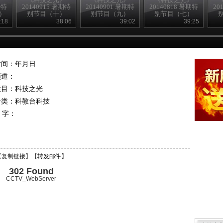
期特
20140915 暑期特
20140901 暑期特
20140818 暑期特
20
）
别节目（十）
别节目（九）
别节目（七）
:18
38:06
39:02
39:25
时间：年月日
频道：
栏目：
科技之光
分类：科教台科技
 字：
【
复制链接
】【
转发邮件
】
302 Found
CCTV_WebServer