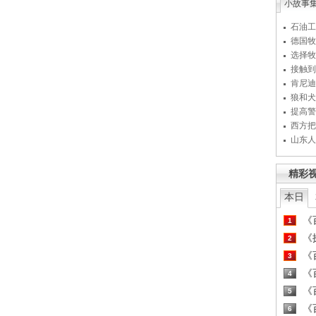
小故事
石油工
德国牧
选择牧
接触到
肯尼迪
狼和犬
提高警
西方把
山东人
精彩
本日
《百
1
《探
2
《百
3
《百
4
《百
5
《百
6