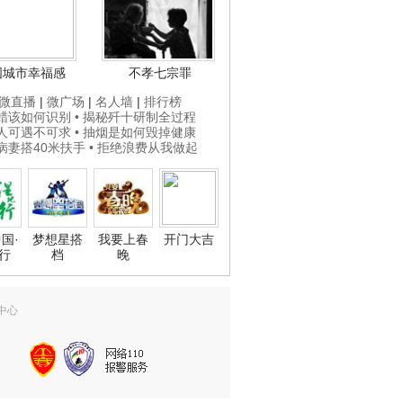
国城市幸福感
不孝七宗罪
微直播
|
微广场
|
名人墙
|
排行榜
打蜡该如何识别
• 揭秘歼十研制全过程
贵人可遇不可求
• 抽烟是如何毁掉健康
为病妻搭40米扶手
• 拒绝浪费从我做起
国·
梦想星搭
我要上春
开门大吉
行
档
晚
中心