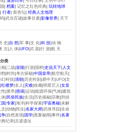
现
|
漫游日本
|
今日往事
|
文明中华行
国
|
档案
|
记忆之红色经典
|
玩转地球
|
行者
|
新杏坛
|
经典人文地理
码
|
武当百谜
|
故事甘肃
|
影像世界
|
天下
历 史
|
自 然
|
军 事
|
文 化
|
科 技
|
动 物
考 古
|
人 体
|
UFO
|
武 器
|
行 游
|
航 天
分类
臣相
|
二战
|
皇陵
|
行游
|
国粹
|
史说天下
|
人文
密档
|
时尚
|
考古探秘
|
中国皇帝
|
航空航天
|
奇幻科技
|
清朝
|
历史时刻
|
易中天
|
UFO
|
文
|
红楼梦
|
名人
|
灾难
|
收藏
|
明星艺人
|
女皇
女性
|
黄帝
|
慈禧
|
运动
|
能源环保
|
气候
|
建筑
人体
|
民俗民族
|
生活
|
历史揭秘
|
宗教
|
刑侦
三国
|
专家
|
海洋
|
科学探索
|
宇宙奥秘
|
未解
人文
|
动物
|
民生
|
名家大师
|
武侠寻踪
|
生命
战争
|
自然发现
|
国学
|
悬案秘闻
|
事件
|
名著
经典纪录
|
古迹遗址