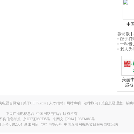
中
微访谈
|
• 橙子
• 十种
• 老人
美丽中
湿地
央电视台网站
|
关于CCTV.com
|
人才招聘
|
网站声明
|
法律顾问
|
总台总经理室
|
帮助
中央广播电视总台 中国网络电视台 版权所有
不良信息举报
京ICP证060535号
京网文【2014】0383-083号
 0102004
新出网证（京）字098号
中国互联网视听节目服务自律公约