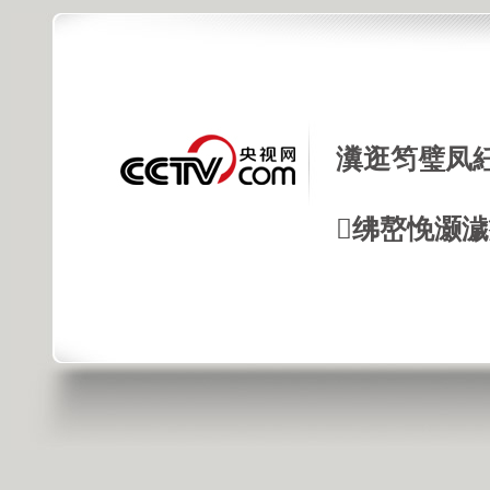
瀵逛笉璧凤
绋嶅悗灏