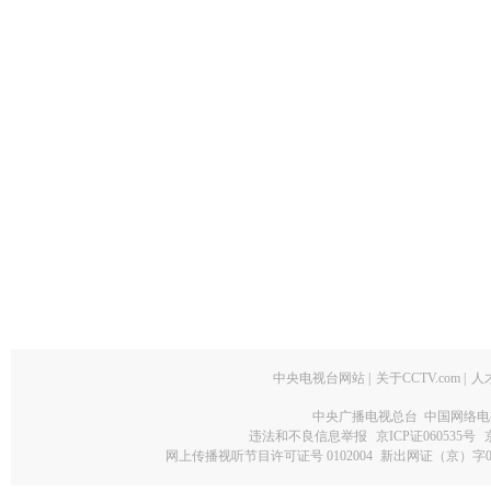
中央电视台网站
|
关于CCTV.com
|
人
中央广播电视总台 中国网络电
违法和不良信息举报
京ICP证060535号
网上传播视听节目许可证号 0102004
新出网证（京）字0