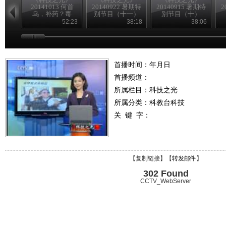
20141013 何首
20140922 暑期特
20140915 暑期特
2
乌，补药？毒
别节目（十一）
别节目（十）
药？
52:23
38:18
38:06
首播时间：年月日
首播频道：
所属栏目：
科技之光
所属分类：科教台科技
关 键 字：
【
复制链接
】【
转发邮件
】
302 Found
CCTV_WebServer