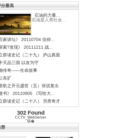
评分最高
石油的力量...
石油是人类社会...
家讲坛》 20110704 信仰...
索?发现》 20111211 战...
立群读史记（二十九） 庐山真面
中天品三国 以攻为守
物传奇——生命故事
公东扩
恨歌之开元盛世（五）张说复出
书》 20110905 《写给大...
立群读史记（二十八） 另类奇才
302 Found
CCTV_WebServer
锘�
推荐