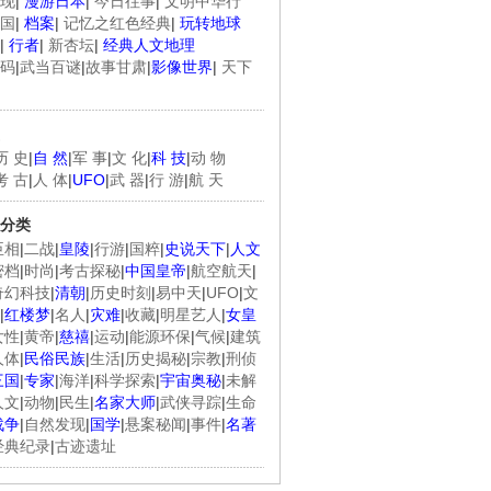
现
|
漫游日本
|
今日往事
|
文明中华行
国
|
档案
|
记忆之红色经典
|
玩转地球
|
行者
|
新杏坛
|
经典人文地理
码
|
武当百谜
|
故事甘肃
|
影像世界
|
天下
历 史
|
自 然
|
军 事
|
文 化
|
科 技
|
动 物
考 古
|
人 体
|
UFO
|
武 器
|
行 游
|
航 天
分类
臣相
|
二战
|
皇陵
|
行游
|
国粹
|
史说天下
|
人文
密档
|
时尚
|
考古探秘
|
中国皇帝
|
航空航天
|
奇幻科技
|
清朝
|
历史时刻
|
易中天
|
UFO
|
文
|
红楼梦
|
名人
|
灾难
|
收藏
|
明星艺人
|
女皇
女性
|
黄帝
|
慈禧
|
运动
|
能源环保
|
气候
|
建筑
人体
|
民俗民族
|
生活
|
历史揭秘
|
宗教
|
刑侦
三国
|
专家
|
海洋
|
科学探索
|
宇宙奥秘
|
未解
人文
|
动物
|
民生
|
名家大师
|
武侠寻踪
|
生命
战争
|
自然发现
|
国学
|
悬案秘闻
|
事件
|
名著
经典纪录
|
古迹遗址