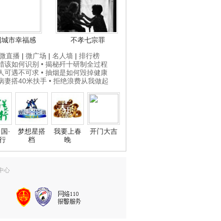
国城市幸福感
不孝七宗罪
微直播
|
微广场
|
名人墙
|
排行榜
打蜡该如何识别
• 揭秘歼十研制全过程
贵人可遇不可求
• 抽烟是如何毁掉健康
为病妻搭40米扶手
• 拒绝浪费从我做起
国·
梦想星搭
我要上春
开门大吉
行
档
晚
中心