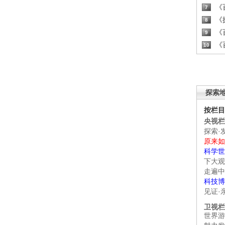
《百
7
《探
8
《百
9
《百
10
探索
按栏目
央视栏
探索·
原来如
科学世
下大观
走遍中
科技博
见证·
卫视栏
世界游