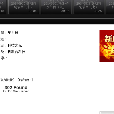
期特
20140915 暑期特
20140901 暑期特
20140818 暑期特
20
）
别节目（十）
别节目（九）
别节目（七）
:18
38:06
39:02
39:25
时间：年月日
频道：
栏目：
科技之光
分类：科教台科技
 字：
【
复制链接
】【
转发邮件
】
302 Found
CCTV_WebServer