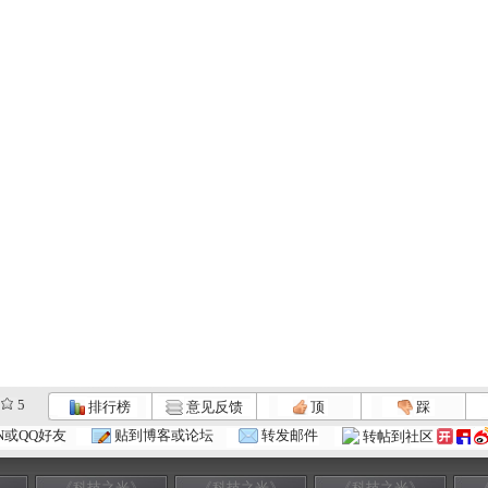
5
排行榜
意见反馈
顶
踩
N或QQ好友
贴到博客或论坛
转发邮件
转帖到社区
》
《科技之光》
《科技之光》
《科技之光》