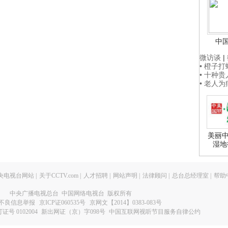
中
微访谈
|
• 橙子
• 十种
• 老人
美丽中
湿地
央电视台网站
|
关于CCTV.com
|
人才招聘
|
网站声明
|
法律顾问
|
总台总经理室
|
帮助
中央广播电视总台 中国网络电视台 版权所有
不良信息举报
京ICP证060535号
京网文【2014】0383-083号
 0102004
新出网证（京）字098号
中国互联网视听节目服务自律公约