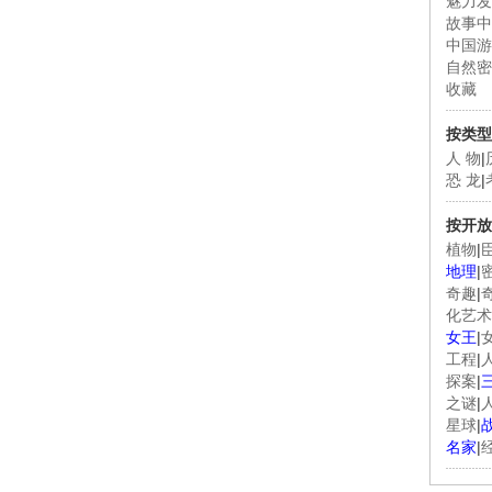
魅力发
故事中
中国游
自然密
收藏
按类型
人 物
|
恐 龙
|
按开放
植物
|
地理
|
奇趣
|
化艺术
女王
|
工程
|
探案
|
之谜
|
星球
|
名家
|