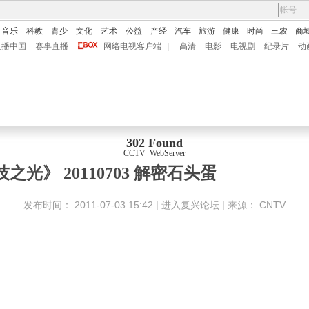
音乐
科教
青少
文化
艺术
公益
产经
汽车
旅游
健康
时尚
三农
商
直播中国
赛事直播
网络电视客户端
|
高清
电影
电视剧
纪录片
动
302 Found
CCTV_WebServer
之光》 20110703 解密石头蛋
发布时间：
2011-07-03 15:42 |
进入复兴论坛
| 来源：
CNTV