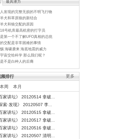
集
最具潜力
人发现的完整无损的不明飞行物
羊犬和草原狼的新结合
羊犬和狼交配的原因
18号机库最高机密的打字员
是第一个不了解UFO真相的总统
的交配是非常困难的事情
惕 海啸袭来 海底地震的威力
宇宙交给科学 那么我们呢？
是不是白种人的后裔
视频排行
更多
本周
本月
家讲坛》 20120514 拿破...
索·发现》 20120507 李...
家讲坛》 20120515 拿破...
家讲坛》 20120517 拿破...
家讲坛》 20120516 拿破...
家讲坛》 20120507 清明...