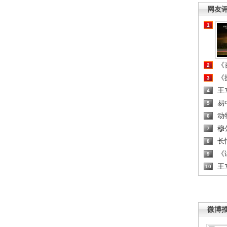
网友
1
《百
2
《探
3
王
4
易
5
动
6
穆
7
长
8
《读
9
王
10
微博