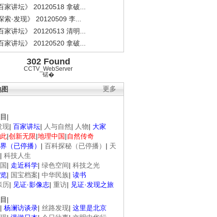
家讲坛》 20120518 拿破...
索·发现》 20120509 李...
家讲坛》 20120513 清明...
家讲坛》 20120520 拿破...
302 Found
CCTV_WebServer
锘�
地图
更多
目
|
发现
|
百家讲坛
|
人与自然
|
人物
|
大家
此
|
创新无限
|
地理中国
|
自然传奇
界（已停播）
|
百科探秘（已停播）
|
天
|
科技人生
国
|
走近科学
|
绿色空间
|
科技之光
览
|
国宝档案
|
中华民族
|
读书
亲历
|
见证·影像志
|
重访
|
见证·发现之旅
目
|
|
杨澜访谈录
|
丝路发现
|
这里是北京