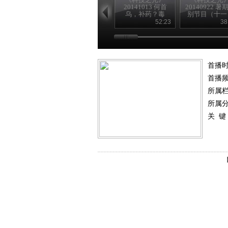
20141013 何首
20140922 暑
乌，补药？毒
别节目（十一
药？
52:23
38
首播
首播
所属
所属
关 键