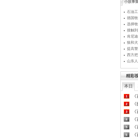
小故事
石油工
德国牧
选择牧
接触到
肯尼迪
狼和犬
提高警
西方把
山东人
精彩
本日
《百
1
《探
2
《百
3
《百
4
《百
5
《百
6