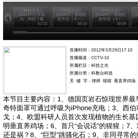
《科技之光》
《科技之光》
《科技之光》
20141013 何首
20140922 暑期特
20140915 暑期特
2
乌，补药？毒
别节目（十一）
别节目（十）
药？
52:23
38:18
38:06
首播时间：2012年3月29日17:10
首播频道：
CCTV-10
所属栏目：
科技之光
所属分类：科教台科技
关 键 字：
律师
猩猩
垂直养鸡场
本节目主要内容：1、德国页岩石惊现世界最
奇特面罩可通过呼吸为iPhone充电；3、西
戈；4、欧盟科研人员首次发现植物的生长基
明垂直养鸡场；6、首只“会说话”的猩猩；7
还是祸？8、“巨型”跳骚化石；9、非同寻常