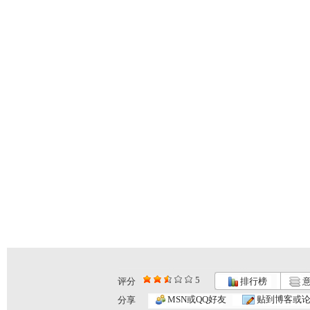
5
评分
排行榜
意
MSN或QQ好友
贴到博客或
分享