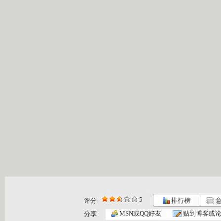
5
评分
排行榜
意
MSN或QQ好友
贴到博客或
分享