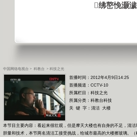
绋嶅悗灏
中国网络电视台
>
科教台
>
科技之光
首播时间：2012年4月9日14:25
首播频道：
CCTV-10
所属栏目：
科技之光
所属分类：科教台科技
关 键 字：
清洁
大楼
本节目主要内容：看起来很壮观，但是摩天大楼也有自身的不足，清洁
胆量和技术，本节两名清洁工接受挑战，给城市最高的大楼擦玻璃。（科技之