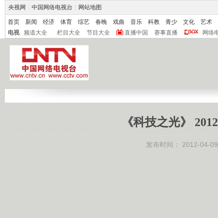
央视网
|
中国网络电视台
|
网站地图
首页
新闻
经济
体育
综艺
春晚
戏曲
音乐
科教
青少
文化
艺术
电视
频道大全
栏目大全
节目大全
直播中国
赛事直播
网络
《科技之光》 201
发布时间：
2012-04-09