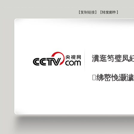
【
复制链接
】【
转发邮件
】
瀵逛笉璧凤
绋嶅悗灏