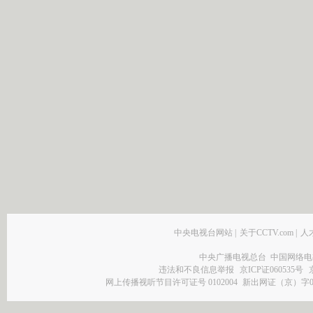
中央电视台网站
|
关于CCTV.com
|
人
中央广播电视总台 中国网络电
违法和不良信息举报
京ICP证060535号
网上传播视听节目许可证号 0102004
新出网证（京）字0