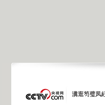
瀵逛笉璧凤