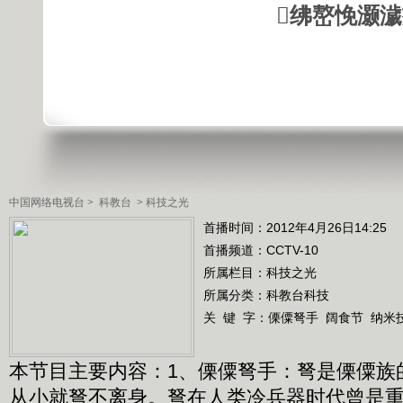
绋嶅悗灏
中国网络电视台
>
科教台
>
科技之光
首播时间：2012年4月26日14:25
首播频道：
CCTV-10
所属栏目：
科技之光
所属分类：科教台科技
关 键 字：
傈僳弩手
阔食节
纳米
本节目主要内容：1、傈僳弩手：弩是傈僳族
从小就弩不离身。弩在人类冷兵器时代曾是