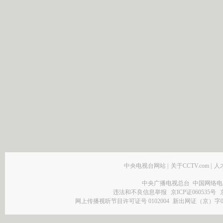
中央电视台网站
|
关于CCTV.com
|
人
中央广播电视总台 中国网络电
违法和不良信息举报
京ICP证060535号
网上传播视听节目许可证号 0102004
新出网证（京）字0