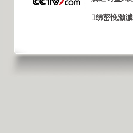
绋嶅悗灏