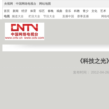
央视网
|
中国网络电视台
|
网站地图
首页
新闻
经济
体育
综艺
春晚
戏曲
音乐
科教
青少
文化
艺术
电视
频道大全
栏目大全
节目大全
直播中国
赛事直播
网络
《科技之光》 
发布时间：
2012-04-26