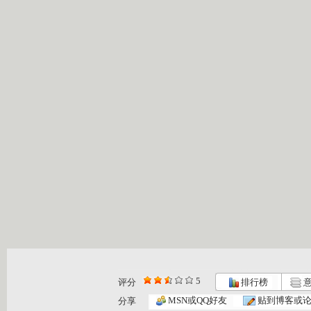
5
评分
排行榜
意
MSN或QQ好友
贴到博客或
分享