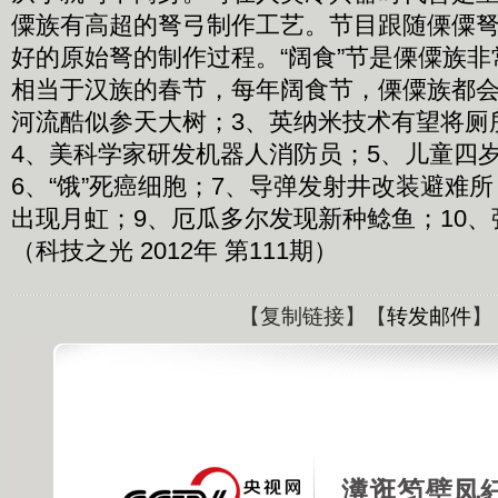
僳族有高超的弩弓制作工艺。节目跟随傈僳
好的原始弩的制作过程。“阔食”节是傈僳族
相当于汉族的春节，每年阔食节，傈僳族都会
河流酷似参天大树；3、英纳米技术有望将厕
4、美科学家研发机器人消防员；5、儿童四
6、“饿”死癌细胞；7、导弹发射井改装避难
出现月虹；9、厄瓜多尔发现新种鲶鱼；10
（科技之光 2012年 第111期）
【
复制链接
】【
转发邮件
】
瀵逛笉璧凤