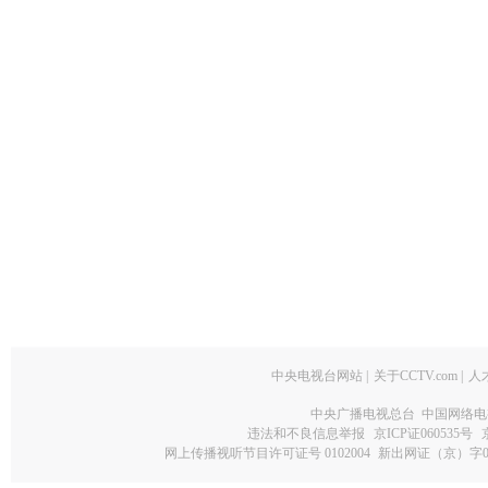
中央电视台网站
|
关于CCTV.com
|
人
中央广播电视总台 中国网络电
违法和不良信息举报
京ICP证060535号
网上传播视听节目许可证号 0102004
新出网证（京）字0