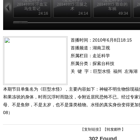
20141016 汗血宝
20141015 活腿之
20141015 致命的
2
马生育记
术
车祸
24:16
24:14
49:34
首播时间：2010年6月8日18:15
首播频道：
湖南卫视
所属栏目：
走近科学
所属分类：探索台科技
关 键 字：
巨型水怪
福州
左海湖
本期节目单集名为《巨型水怪》，主要内容如下：神秘不明生物惊现福
和果冻状的身体，时而沉浮时而隐没，令附近居民恐怖不已。经过专家
母、不是鱼卵，不是太岁，也不是藻类植物。水怪的真实身份变得更加扑朔迷
08）
【
复制链接
】【
转发邮件
】
302 Found