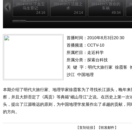
20141016 汗血宝
20141015 活腿之
20141015 致命的
2
马生育记
术
车祸
24:16
24:14
49:34
首播时间：2010年8月3日20:30
首播频道：
CCTV-10
所属栏目：
走近科学
所属分类：探索台科技
关 键 字：
明代大旅行家
徐霞客
沙江
中国地理
本期介绍了明代大旅行家、地理学家徐霞客为了寻找长江源头，晚年来
察，并且大胆否定了《禹贡》等典籍“岷山导江”之说。在历史上第一次
头，提出了江源唯远的原则，为中国地理学发展作出了卓越的贡献，同
的方向。
【
复制链接
】【
转发邮件
】