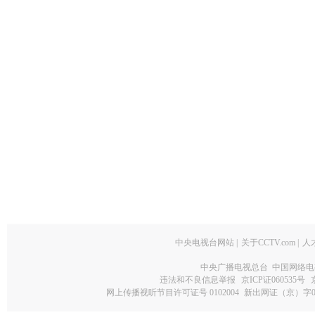
中央电视台网站
|
关于CCTV.com
|
人
中央广播电视总台 中国网络电
违法和不良信息举报
京ICP证060535号
网上传播视听节目许可证号 0102004
新出网证（京）字0