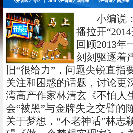
《开讲啦》专区
|
2014《开讲啦》新年季
|
《开讲啦》国庆季
小编说：元
播拉开“20
回顾2013
刻刻驱逐着严
旧“很给力”，问题尖锐直指要
关注和困惑的话题，讨论更
湾高产作家林清玄《不怕人
会“被黑”与金牌失之交臂的
关于梦想，“不老神话”林志