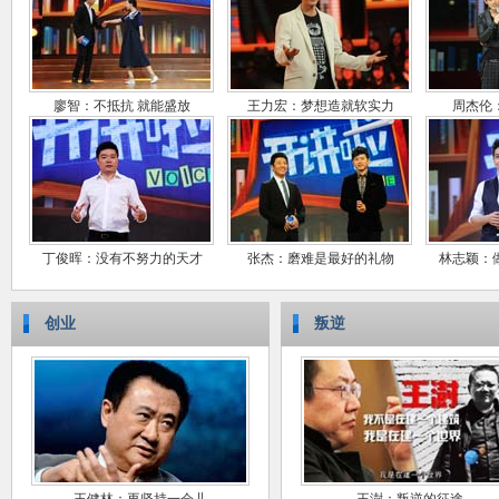
廖智：不抵抗 就能盛放
王力宏：梦想造就软实力
周杰伦
丁俊晖：没有不努力的天才
张杰：磨难是最好的礼物
林志颖：
创业
叛逆