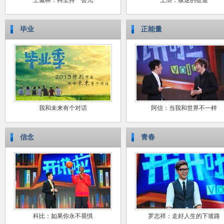
王健林：再坚持一会儿
王澍：叛逆的征途
毕业
正能量
我和未来有个对话
阿信：当我和世界不一样
信念
青春
科比：如果你永不畏惧
罗志祥：走好人生的下坡路