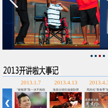
field="url">
2013.1.7
2013.4.13
2013.4.
“被银牌”陈一冰不抱怨
海泉出错狂做俯卧撑
周杰伦“青春季”