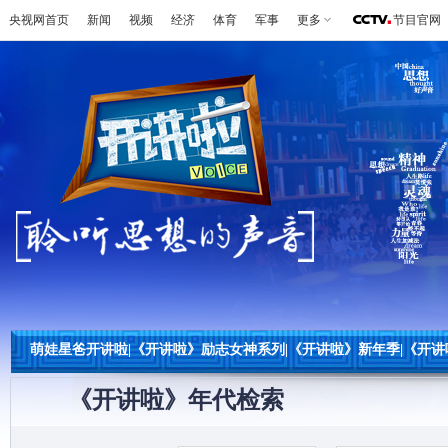
央视网首页
新闻
视频
经济
体育
军事
更多
节目官网
萌娃星爸开讲啦
|
《开讲啦》励志女神系列
|
《开讲啦》新年季
|
《开讲
《开讲啦》年代检索