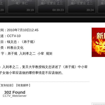
 之
规》亲仁
规》泛爱众 之三
规》泛爱众 之二
规
:20
39:19
00:39:23
39:24
间：2010年7月10日12:45
频道：
CCTV-10
栏目：
钱文忠：《弟子规》
分类：科教台文化
 字：
弟子规
入则孝之二
小辈
规矩
）入则孝之二，复旦大学教授钱文忠讲述了《弟子规》中小辈
子女做小辈应该做的哪些事情是不应该做的。
【
复制链接
】【
转发邮件
】
302 Found
CCTV_WebServer