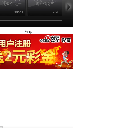
》泛爱众 之一
规》信之五
规》信之四
规》信之三
39:23
39:20
00:39:23
00:39
锘�