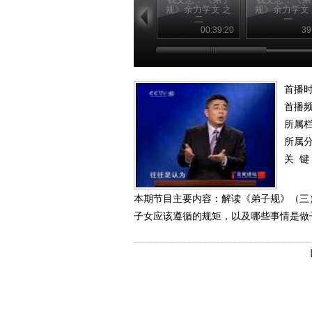
规》余力学文 之
规》余力学文
二
一
00:39:20
39
首播时
首播
所属
所属
关 键
本期节目主要内容：解读《弟子规》（三
子女应该遵循的规矩，以及哪些事情是做