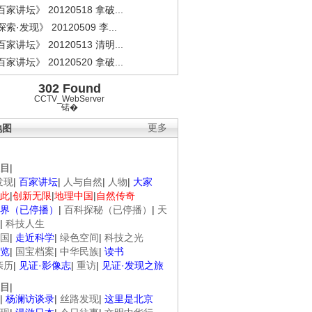
家讲坛》 20120518 拿破...
索·发现》 20120509 李...
家讲坛》 20120513 清明...
家讲坛》 20120520 拿破...
302 Found
CCTV_WebServer
锘�
地图
更多
目
|
发现
|
百家讲坛
|
人与自然
|
人物
|
大家
此
|
创新无限
|
地理中国
|
自然传奇
界（已停播）
|
百科探秘（已停播）
|
天
|
科技人生
国
|
走近科学
|
绿色空间
|
科技之光
览
|
国宝档案
|
中华民族
|
读书
亲历
|
见证·影像志
|
重访
|
见证·发现之旅
目
|
|
杨澜访谈录
|
丝路发现
|
这里是北京