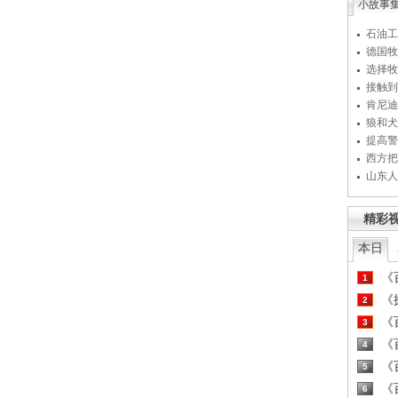
小故事
石油工
德国牧
选择牧
接触到
肯尼迪
狼和犬
提高警
西方把
山东人
精彩
本日
《百
1
《探
2
《百
3
《百
4
《百
5
《百
6