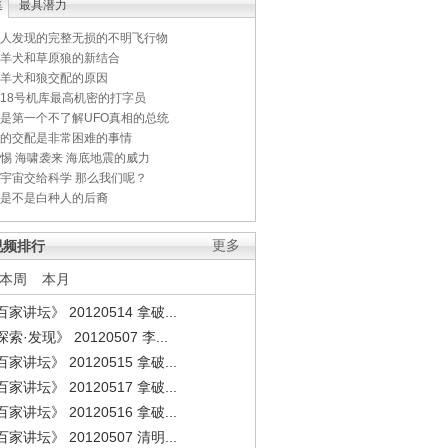
集
最具潜力
人发现的完整无损的不明飞行物
羊犬和草原狼的新结合
羊犬和狼交配的原因
18号机库最高机密的打字员
是第一个不了解UFO真相的总统
的交配是非常困难的事情
惕 海啸袭来 海底地震的威力
宇宙交给科学 那么我们呢？
是不是白种人的后裔
视频排行
更多
本周
本月
家讲坛》 20120514 拿破...
索·发现》 20120507 李...
家讲坛》 20120515 拿破...
家讲坛》 20120517 拿破...
家讲坛》 20120516 拿破...
家讲坛》 20120507 清明...