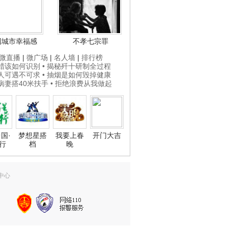
国城市幸福感
不孝七宗罪
微直播
|
微广场
|
名人墙
|
排行榜
打蜡该如何识别
• 揭秘歼十研制全过程
贵人可遇不可求
• 抽烟是如何毁掉健康
为病妻搭40米扶手
• 拒绝浪费从我做起
国·
梦想星搭
我要上春
开门大吉
行
档
晚
中心