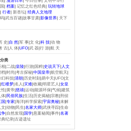
现
|
漫游日本
|
今日往事
|
文明中华行
国
|
档案
|
记忆之红色经典
|
玩转地球
|
行者
|
新杏坛
|
经典人文地理
码
|
武当百谜
|
故事甘肃
|
影像世界
|
天下
历 史
|
自 然
|
军 事
|
文 化
|
科 技
|
动 物
考 古
|
人 体
|
UFO
|
武 器
|
行 游
|
航 天
分类
臣相
|
二战
|
皇陵
|
行游
|
国粹
|
史说天下
|
人文
密档
|
时尚
|
考古探秘
|
中国皇帝
|
航空航天
|
奇幻科技
|
清朝
|
历史时刻
|
易中天
|
UFO
|
文
|
红楼梦
|
名人
|
灾难
|
收藏
|
明星艺人
|
女皇
女性
|
黄帝
|
慈禧
|
运动
|
能源环保
|
气候
|
建筑
人体
|
民俗民族
|
生活
|
历史揭秘
|
宗教
|
刑侦
三国
|
专家
|
海洋
|
科学探索
|
宇宙奥秘
|
未解
人文
|
动物
|
民生
|
名家大师
|
武侠寻踪
|
生命
战争
|
自然发现
|
国学
|
悬案秘闻
|
事件
|
名著
经典纪录
|
古迹遗址