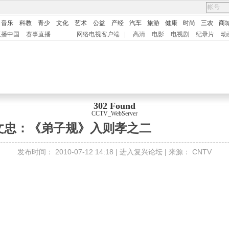
音乐
科教
青少
文化
艺术
公益
产经
汽车
旅游
健康
时尚
三农
商
直播中国
赛事直播
网络电视客户端
|
高清
电影
电视剧
纪录片
动
302 Found
CCTV_WebServer
》
文忠：《弟子规》入则孝之二
发布时间：
2010-07-12 14:18 |
进入复兴论坛
| 来源：
CNTV