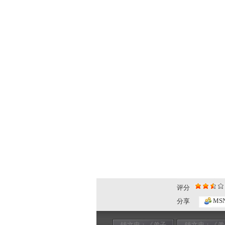
评分
MS
分享
钱文忠：《弟子
钱文忠：《弟