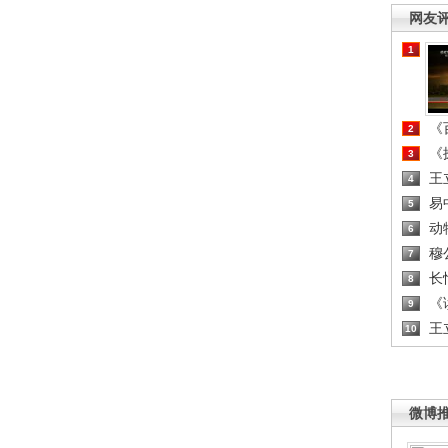
网友
1
《百
2
《探
3
王
4
易
5
动
6
穆
7
长
8
《读
9
王
10
微博