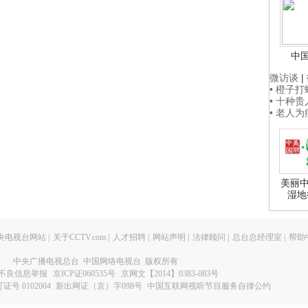
中
微访谈
|
• 橙子
• 十种
• 老人
美丽中
湿地
央电视台网站
|
关于CCTV.com
|
人才招聘
|
网站声明
|
法律顾问
|
总台总经理室
|
帮助
中央广播电视总台 中国网络电视台 版权所有
不良信息举报
京ICP证060535号
京网文【2014】0383-083号
 0102004
新出网证（京）字098号
中国互联网视听节目服务自律公约