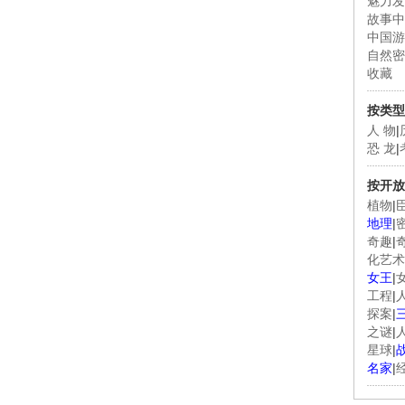
魅力发
故事中
中国游
自然密
收藏
按类型
人 物
|
恐 龙
|
按开放
植物
|
地理
|
奇趣
|
化艺术
女王
|
工程
|
探案
|
之谜
|
星球
|
名家
|