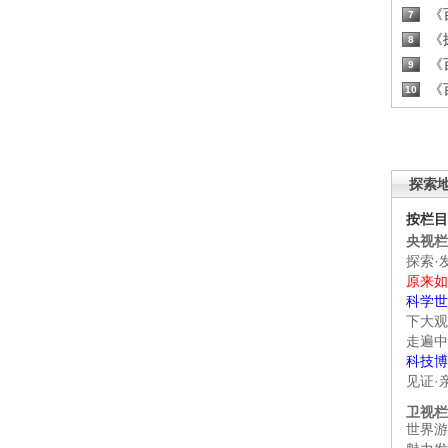
《百
7
《探
8
《百
9
《百
10
探索
按栏目
央视栏
探索·
原来如
科学世
下大观
走遍中
科技博
见证·
卫视栏
世界游