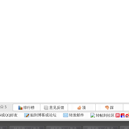
5
排行榜
意见反馈
顶
踩
N或QQ好友
贴到博客或论坛
转发邮件
转帖到社区
子
钱文忠：《弟子
钱文忠：《弟子
钱文忠：《弟子
钱