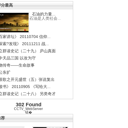
评分最高
石油的力量...
石油是人类社会...
家讲坛》 20110704 信仰...
索?发现》 20111211 战...
立群读史记（二十九） 庐山真面
中天品三国 以攻为守
物传奇——生命故事
公东扩
恨歌之开元盛世（五）张说复出
书》 20110905 《写给大...
立群读史记（二十八） 另类奇才
302 Found
CCTV_WebServer
锘�
推荐