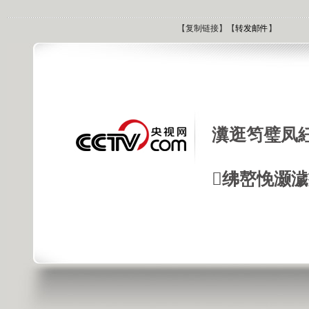
【
复制链接
】【
转发邮件
】
瀵逛笉璧凤
绋嶅悗灏