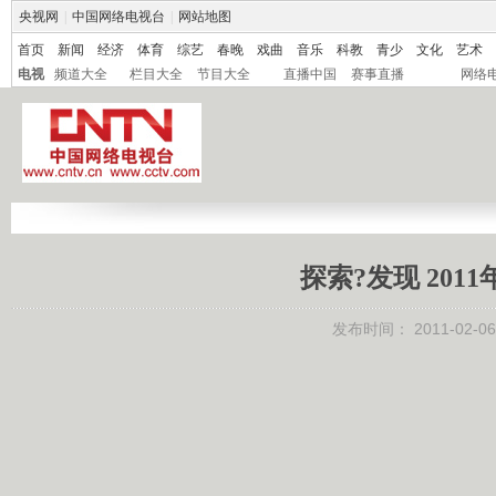
央视网
|
中国网络电视台
|
网站地图
首页
新闻
经济
体育
综艺
春晚
戏曲
音乐
科教
青少
文化
艺术
电视
频道大全
栏目大全
节目大全
直播中国
赛事直播
网络
探索?发现 201
发布时间：
2011-02-06