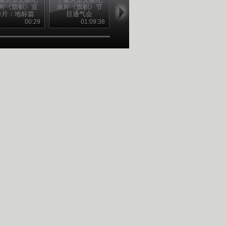
片《旗帜》宣
录片《旗帜》节
录片《旗帜》宣
录片《旗帜》
传片：地标篇
目通气会
传片
一集：《开天
地》
00:29
01:09:38
00:59
51