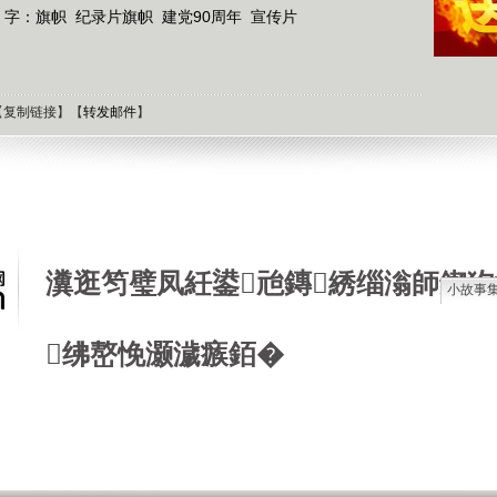
 字：
旗帜
纪录片旗帜
建党90周年
宣传片
【
复制链接
】【
转发邮件
】
瀵逛笉璧凤紝鍙兘鏄綉缁滃師鍥犳
小故事
石油工
绋嶅悗灏濊瘯銆�
德国牧
选择牧
接触到
肯尼迪
狼和犬
提高警
西方把