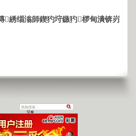
鏄綉缁滃師鍥犳垨鏃犳椤甸潰锛岃
锘�