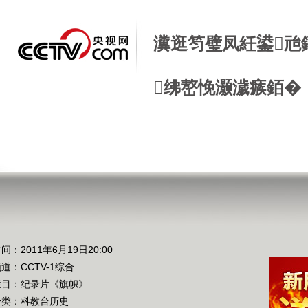
瀵逛笉璧凤紝鍙兘
绋嶅悗灏濊瘯銆�
间：2011年6月19日20:00
频道：
CCTV-1综合
栏目：
纪录片《旗帜》
分类：科教台历史