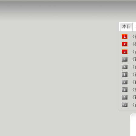
山东人
精彩
本日
《百
1
《探
2
《百
3
《百
4
《百
5
《百
6
《百
7
《探
8
《百
9
《百
10