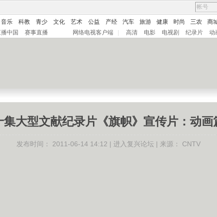
音乐
科教
青少
文化
艺术
公益
产经
汽车
旅游
健康
时尚
三农
商
直播中国
赛事直播
网络电视客户端
|
高清
电影
电视剧
纪录片
动
十集大型文献纪录片《旗帜》宣传片：动画
发布时间：
2011-06-14 14:12 |
进入复兴论坛
| 来源：
CNTV