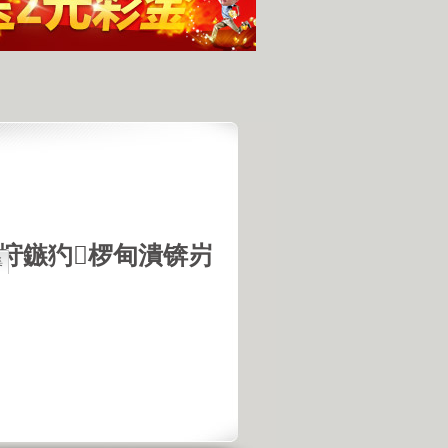
垨鏃犳椤甸潰锛岃
集
最具潜力
人发现的完整无损的不明飞行物
羊犬和草原狼的新结合
羊犬和狼交配的原因
18号机库最高机密的打字员
是第一个不了解UFO真相的总统
的交配是非常困难的事情
惕 海啸袭来 海底地震的威力
宇宙交给科学 那么我们呢？