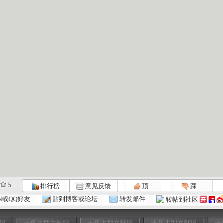
5
排行榜
意见反馈
顶
踩
N或QQ好友
贴到博客或论坛
转发邮件
转帖到社区
纪
十集大型文献纪
十集大型文献纪
十集大型文献纪
十