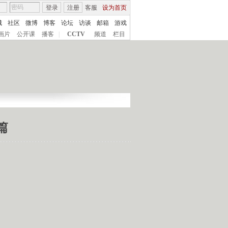
登录
注册
客服
设为首页
城
社区
微博
博客
论坛
访谈
邮箱
游戏
画片
公开课
播客
|
CCTV
频道
栏目
篇