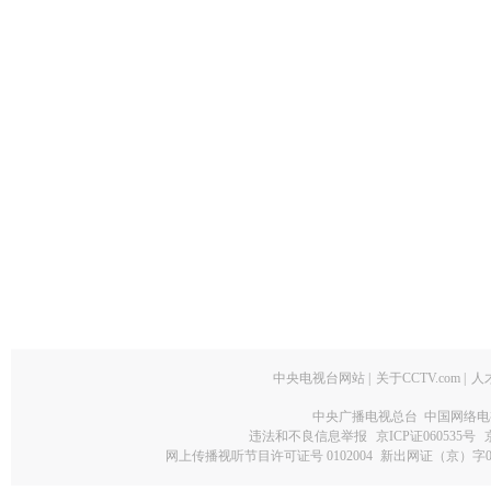
中央电视台网站
|
关于CCTV.com
|
人
中央广播电视总台 中国网络电
违法和不良信息举报
京ICP证060535号
网上传播视听节目许可证号 0102004
新出网证（京）字0