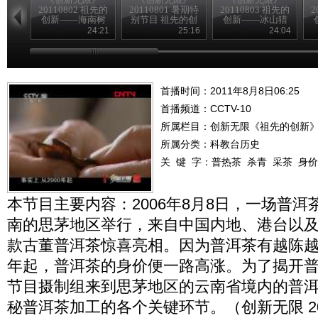
20110802 祖先的
20110801 暑期特
20110803 祖先的
2
创新——海南树
别节目 祖先的创
创新——冰山猎
皮衣
新——鱼皮衣
手
24:21
25:16
24:04
首播时间：2011年8月8日06:25
首播频道：
CCTV-10
所属栏目：
创新无限《祖先的创新
所属分类：科教台历史
关 键 字：
普热茶
杀青
采茶
身价
本节目主要内容：2006年8月8日，一场普
南的思茅地区举行，来自中国内地、港台以
款古董普洱茶惊喜亮相。因为普洱茶有越陈越香
年起，普洱茶的身价便一路高涨。为了揭开
节目摄制组来到思茅地区的云南省境内的普
秘普洱茶加工的各个关键环节。（创新无限 201