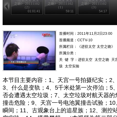
之吻》 20111102
之吻》 20111102
之吻》 20111102
（2）
（1）
（3）
01:01:41
59:11
54:17
首播时间：2011年11月2日23:00
首播频道：
CCTV-10
所属栏目：
《进驻太空 太空之吻》
所属分类：
关 键 字：
进驻太空
太空之吻
天
圾
太空实验
本节目主要内容：1、天宫一号拍摄纪实；2
3、什么是变轨；4、5千米处第一次停泊；5
否会遭遇太空垃圾；7、太空垃圾对航天器的
撞击危险；9、天宫一号电池翼撞击试验；1
瞬间；11、古观象台上的追星族；12、测控