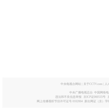
中央电视台网站
|
关于CCTV.com
|
人
中央广播电视总台 中国网络电
违法和不良信息举报
京ICP证060535号
网上传播视听节目许可证号 0102004
新出网证（京）字0