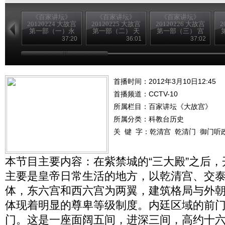
《百家讲坛》
《百家讲坛》
《百家讲坛》
20120224 大故宫
20120225 大故宫
20120226 大故宫
2
第一部（一）永
第一部（二） 天
第一部（三） 宫
乐迁都
下之中
前气象
37:20
36:01
37:02
首播时间：2012年3月10日12:45
首播频道：
CCTV-10
所属栏目：
百家讲坛《大故宫》
所属分类：科教台历史
关 键 字：
乾清宫
乾清门
御门听
本节目主要内容：在紫禁城的“三大殿”之后
主要是皇帝日常生活的地方，以乾清宫、交
体，东六宫和西六宫为两翼，建筑格局与外
体现着明显的尊卑等级制度。内廷区域的前
门。这是一座面阔五间，进深三间，高约十