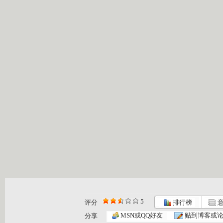
5
评分
排行榜
意
MSN或QQ好友
贴到博客或
分享