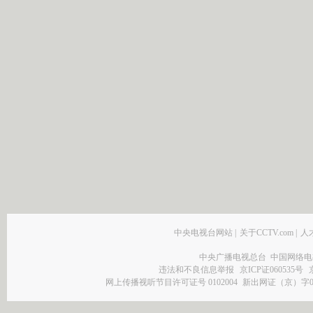
中央电视台网站
|
关于CCTV.com
|
人
中央广播电视总台 中国网络电
违法和不良信息举报
京ICP证060535号
网上传播视听节目许可证号 0102004
新出网证（京）字0