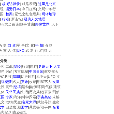
|
杨澜访谈录
|
丝路发现
|
这里是北京
现
|
漫游日本
|
今日往事
|
文明中华行
国
|
档案
|
记忆之红色经典
|
玩转地球
|
行者
|
新杏坛
|
经典人文地理
码
|
武当百谜
|
故事甘肃
|
影像世界
|
天下
历 史
|
自 然
|
军 事
|
文 化
|
科 技
|
动 物
考 古
|
人 体
|
UFO
|
武 器
|
行 游
|
航 天
分类
臣相
|
二战
|
皇陵
|
行游
|
国粹
|
史说天下
|
人文
密档
|
时尚
|
考古探秘
|
中国皇帝
|
航空航天
|
奇幻科技
|
清朝
|
历史时刻
|
易中天
|
UFO
|
文
|
红楼梦
|
名人
|
灾难
|
收藏
|
明星艺人
|
女皇
女性
|
黄帝
|
慈禧
|
运动
|
能源环保
|
气候
|
建筑
人体
|
民俗民族
|
生活
|
历史揭秘
|
宗教
|
刑侦
三国
|
专家
|
海洋
|
科学探索
|
宇宙奥秘
|
未解
人文
|
动物
|
民生
|
名家大师
|
武侠寻踪
|
生命
战争
|
自然发现
|
国学
|
悬案秘闻
|
事件
|
名著
经典纪录
|
古迹遗址