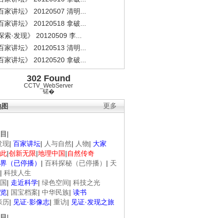
家讲坛》 20120507 清明...
家讲坛》 20120518 拿破...
索·发现》 20120509 李...
家讲坛》 20120513 清明...
家讲坛》 20120520 拿破...
302 Found
CCTV_WebServer
锘�
地图
更多
目
|
发现
|
百家讲坛
|
人与自然
|
人物
|
大家
此
|
创新无限
|
地理中国
|
自然传奇
界（已停播）
|
百科探秘（已停播）
|
天
|
科技人生
国
|
走近科学
|
绿色空间
|
科技之光
览
|
国宝档案
|
中华民族
|
读书
亲历
|
见证·影像志
|
重访
|
见证·发现之旅
目
|