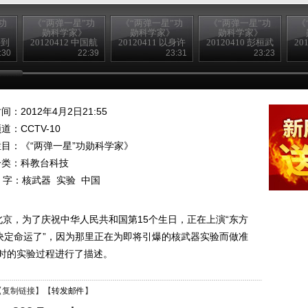
功
《“两弹一星”功
《“两弹一星”功
《“两弹一星”功
《
勋科学家》
勋科学家》
勋科学家》
牛到
20120412 中国航
20120411 以身许
20120410 彭桓武
20
天材料奠基人
国 王淦昌
中科院院士
:30
22:39
23:31
23:23
间：2012年4月2日21:55
频道：
CCTV-10
栏目：
《“两弹一星”功勋科学家》
分类：科教台科技
 字：
核武器
实验
中国
，北京，为了庆祝中华人民共和国第15个生日，正在上演“东方
决定命运了”，因为那里正在为即将引爆的核武器实验而做准
时的实验过程进行了描述。
【
复制链接
】【
转发邮件
】