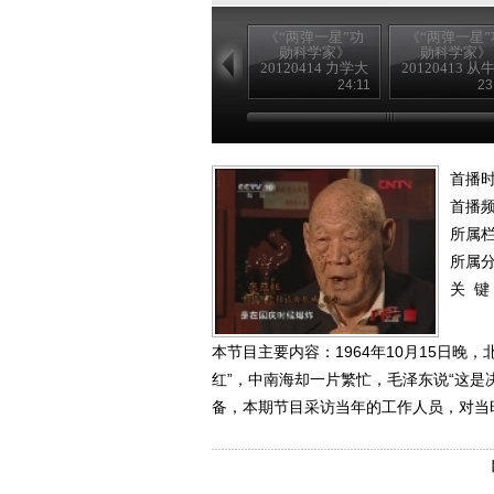
《“两弹一星”功
《“两弹一星”
勋科学家》
勋科学家》
20120414 力学大
20120413 从
师 郭永怀
爱
24:11
23
首播时
首播
所属
所属
关 键
本节目主要内容：1964年10月15日晚
红”，中南海却一片繁忙，毛泽东说“这是
备，本期节目采访当年的工作人员，对当