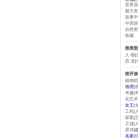
世界游
魅力发
故事中
中国游
自然密
收藏
按类型
人 物
|
恐 龙
|
按开放
植物
|
地理
|
奇趣
|
化艺术
女王
|
工程
|
探案
|
之谜
|
星球
|
名家
|