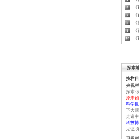
《百
6
《百
7
《探
8
《百
9
《百
10
探索
按栏目
央视栏
探索·
原来如
科学世
下大观
走遍中
科技博
见证·
卫视栏