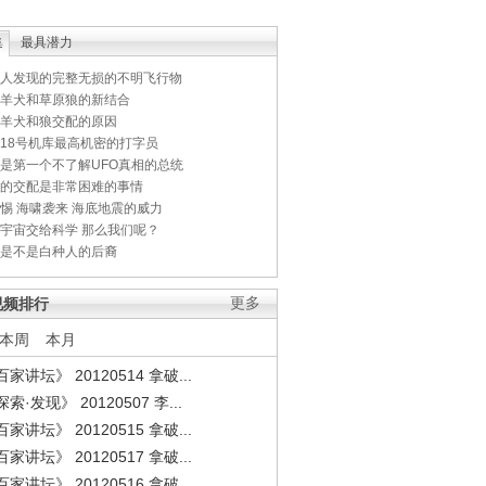
集
最具潜力
人发现的完整无损的不明飞行物
羊犬和草原狼的新结合
羊犬和狼交配的原因
18号机库最高机密的打字员
是第一个不了解UFO真相的总统
的交配是非常困难的事情
惕 海啸袭来 海底地震的威力
宇宙交给科学 那么我们呢？
是不是白种人的后裔
视频排行
更多
本周
本月
家讲坛》 20120514 拿破...
索·发现》 20120507 李...
家讲坛》 20120515 拿破...
家讲坛》 20120517 拿破...
家讲坛》 20120516 拿破...