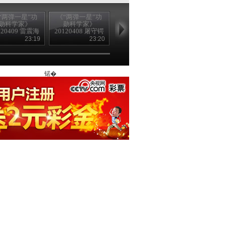
“两弹一星”功
《“两弹一星”功
《“两弹一星”功
《“两弹一星”
勋科学家》
勋科学家》
勋科学家》
勋科学家》
120409 雷震海
20120408 屠守锷
20120407 人民科
20120406 杨
关
中国科学院院士
学家 钱学森
中科院院士
23:19
23:20
23:22
22
锘�