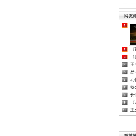
网友
1
《百
2
《探
3
王
4
易
5
动
6
穆
7
长
8
《读
9
王
10
微博