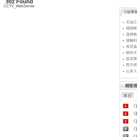
302 Found
CCTV_WebServer
小故事
石油工
德国牧
选择牧
接触到
肯尼迪
狼和犬
提高警
西方把
山东人
精彩
本日
《百
1
《探
2
《百
3
《百
4
《百
5