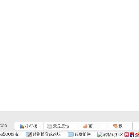
5
排行榜
意见反馈
顶
踩
N或QQ好友
贴到博客或论坛
转发邮件
转帖到社区