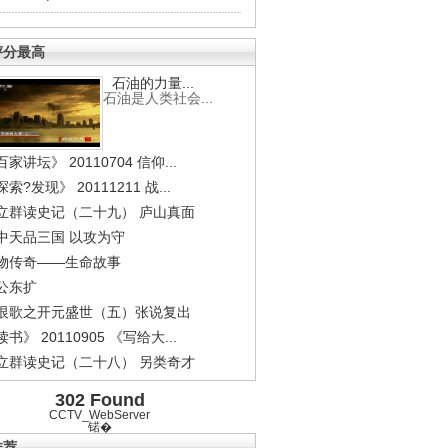
评分最高
石油的力量...
石油是人类社会...
家讲坛》 20110704 信仰...
索?发现》 20111211 战...
立群读史记（二十九） 庐山真面
中天品三国 以攻为守
物传奇——生命故事
公东扩
恨歌之开元盛世（五）张说复出
书》 20110905 《写给大...
立群读史记（二十八） 另类奇才
302 Found
CCTV_WebServer
锘�
推荐