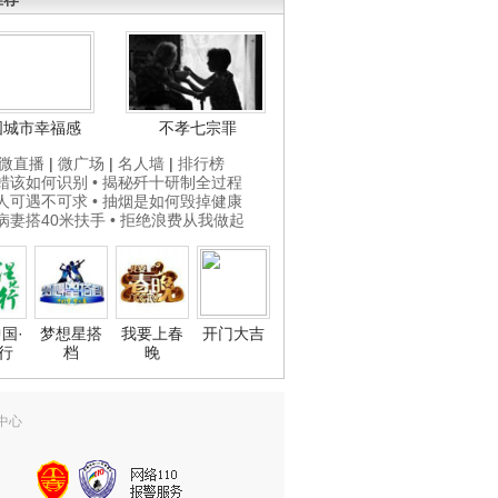
国城市幸福感
不孝七宗罪
微直播
|
微广场
|
名人墙
|
排行榜
打蜡该如何识别
• 揭秘歼十研制全过程
贵人可遇不可求
• 抽烟是如何毁掉健康
为病妻搭40米扶手
• 拒绝浪费从我做起
国·
梦想星搭
我要上春
开门大吉
行
档
晚
中心