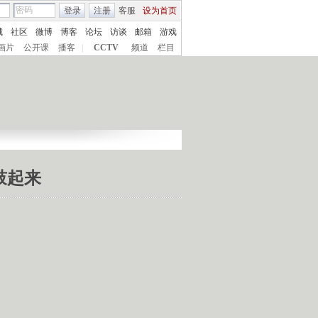
登录
注册
客服
设为首页
城
社区
微博
博客
论坛
访谈
邮箱
游戏
画片
公开课
播客
|
CCTV
频道
栏目
鼓起来