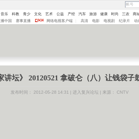
音乐
科教
青少
文化
艺术
公益
产经
汽车
旅游
健康
时尚
三农
商
直播中国
赛事直播
网络电视客户端
|
高清
电影
电视剧
纪录片
动
家讲坛》 20120521 拿破仑（八）让钱袋子
发布时间：
2012-05-28 14:31 |
进入复兴论坛
| 来源：
CNTV