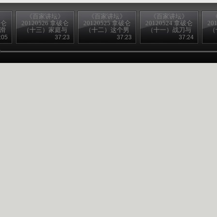
》
《百家讲坛》
《百家讲坛》
《百家讲坛》
破仑
20120526 拿破仑
20120525 拿破仑
20120524 拿破仑
20
败滑
（十三）家庭与
（十二）这个男
（十一）战刀与
（
家族
人不寻常
橄榄枝
:05
37:23
37:23
37:24