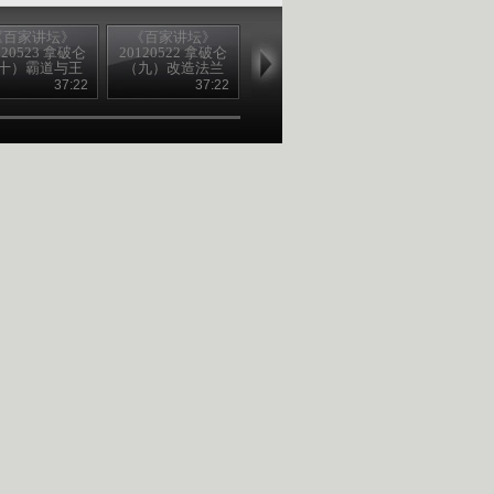
《百家讲坛》
《百家讲坛》
《百家讲坛》
《百家讲坛
120523 拿破仑
20120522 拿破仑
20120521 拿破仑
20120520 拿
十）霸道与王
（九）改造法兰
（八）让钱袋子
（七）要能人
道
西
鼓起来
要完人
37:22
37:22
36:51
37