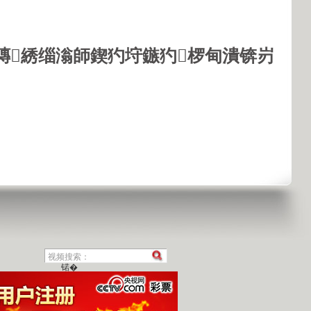
鏄綉缁滃師鍥犳垨鏃犳椤甸潰锛岃
锘�