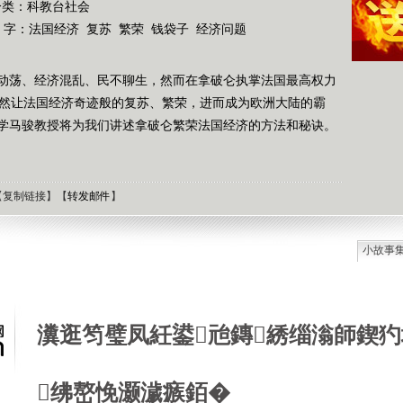
分类：科教台社会
 字：
法国经济
复苏
繁荣
钱袋子
经济问题
动荡、经济混乱、民不聊生，然而在拿破仑执掌法国最高权力
竟然让法国经济奇迹般的复苏、繁荣，进而成为欧洲大陆的霸
学马骏教授将为我们讲述拿破仑繁荣法国经济的方法和秘诀。
【
复制链接
】【
转发邮件
】
小故事
石油工
德国牧
选择牧
瀵逛笉璧凤紝鍙兘鏄綉缁滃師鍥犳
接触到
肯尼迪
狼和犬
绋嶅悗灏濊瘯銆�
提高警