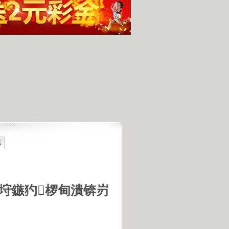
集
最具潜力
人发现的完整无损的不明飞行物
羊犬和草原狼的新结合
羊犬和狼交配的原因
垨鏃犳椤甸潰锛岃
18号机库最高机密的打字员
是第一个不了解UFO真相的总统
的交配是非常困难的事情
惕 海啸袭来 海底地震的威力