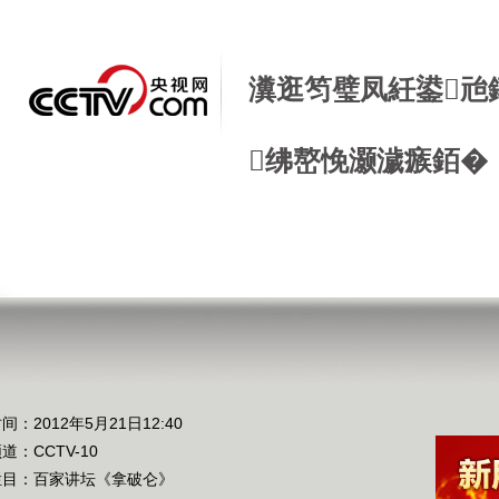
瀵逛笉璧凤紝鍙兘
绋嶅悗灏濊瘯銆�
》
间：2012年5月21日12:40
频道：
CCTV-10
栏目：
百家讲坛《拿破仑》