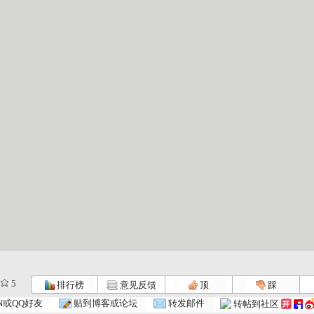
5
排行榜
意见反馈
顶
踩
N或QQ好友
贴到博客或论坛
转发邮件
转帖到社区