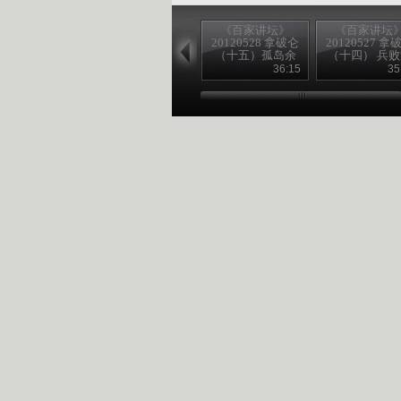
《百家讲坛》
《百家讲坛
20120528 拿破仑
20120527 拿
（十五）孤岛余
（十四） 兵
生
铁卢
36:15
35