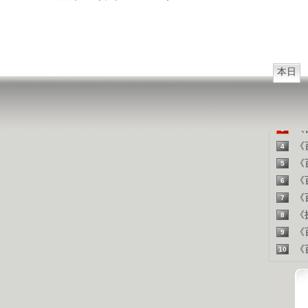
西方把
山东人
精彩
本日
《百
1
《探
2
《百
3
《百
4
《百
5
《百
6
《百
7
《探
8
《百
9
《百
10