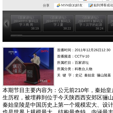
MSN或QQ好友
贴到博客或
分享
《百家讲坛》
《百家讲坛》
《百家讲坛》
20141016 解码汉
20141015 解码汉
20141014 解码汉
2
字 3 商 周
字 2 夏
字 1 汉字的起源
说
38:19
38:22
38:24
首播时间：2011年12月26日12:30
首播频道：
CCTV-10
所属栏目：
百家讲坛
所属分类：科教台人物
关 键 字：
史记
秦始皇
骊山陵墓
本期节目主要内容为：公元前210年，秦始
生历程，被埋葬到位于今天陕西西安郊区骊
秦始皇陵是中国历史上第一个规模宏大、设
也是世界上规模最大、结构最奇特、内涵最