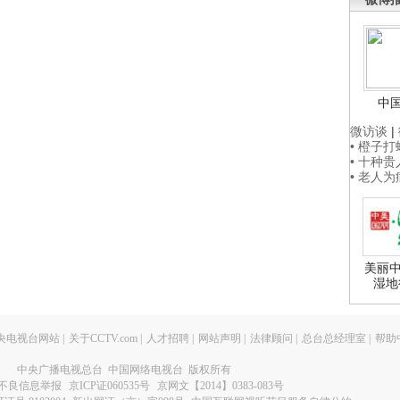
中
微访谈
|
• 橙子
• 十种
• 老人
美丽中
湿地
央电视台网站
|
关于CCTV.com
|
人才招聘
|
网站声明
|
法律顾问
|
总台总经理室
|
帮助
中央广播电视总台 中国网络电视台 版权所有
不良信息举报
京ICP证060535号
京网文【2014】0383-083号