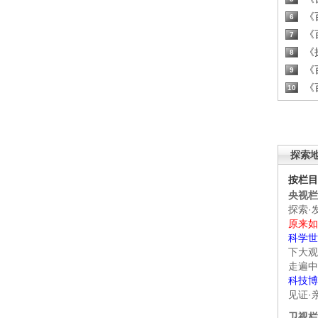
《百
6
《百
7
《探
8
《百
9
《百
10
探索
按栏目
央视栏
探索·
原来如
科学世
下大观
走遍中
科技博
见证·
卫视栏