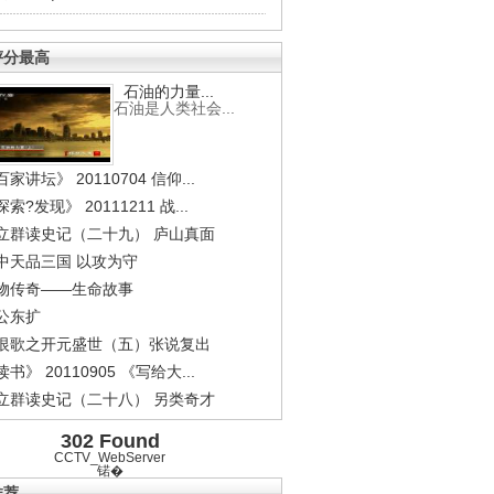
评分最高
石油的力量...
石油是人类社会...
家讲坛》 20110704 信仰...
索?发现》 20111211 战...
立群读史记（二十九） 庐山真面
中天品三国 以攻为守
物传奇——生命故事
公东扩
恨歌之开元盛世（五）张说复出
书》 20110905 《写给大...
立群读史记（二十八） 另类奇才
302 Found
CCTV_WebServer
锘�
推荐