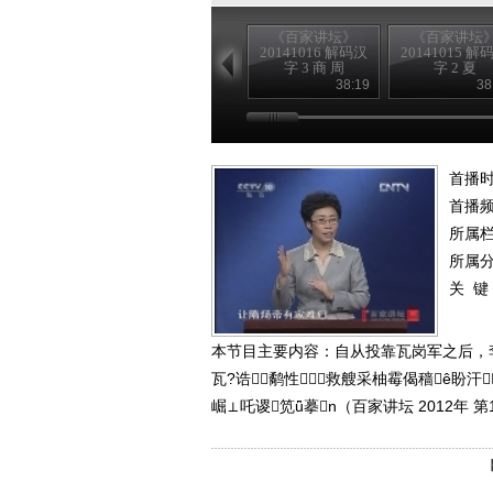
《百家讲坛》
《百家讲坛
20141016 解码汉
20141015 解
字 3 商 周
字 2 夏
38:19
38
首播时
首播
所属
所属
关 键
本节目主要内容：自从投靠瓦岗军之后，
瓦?诰鹬性救艘采柚霉偈穑ê盼
崛⊥吒谡笕ǖ摹n（百家讲坛 2012年 第