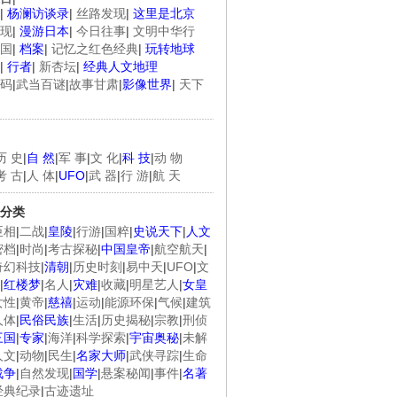
|
杨澜访谈录
|
丝路发现
|
这里是北京
现
|
漫游日本
|
今日往事
|
文明中华行
国
|
档案
|
记忆之红色经典
|
玩转地球
|
行者
|
新杏坛
|
经典人文地理
码
|
武当百谜
|
故事甘肃
|
影像世界
|
天下
历 史
|
自 然
|
军 事
|
文 化
|
科 技
|
动 物
考 古
|
人 体
|
UFO
|
武 器
|
行 游
|
航 天
分类
臣相
|
二战
|
皇陵
|
行游
|
国粹
|
史说天下
|
人文
密档
|
时尚
|
考古探秘
|
中国皇帝
|
航空航天
|
奇幻科技
|
清朝
|
历史时刻
|
易中天
|
UFO
|
文
|
红楼梦
|
名人
|
灾难
|
收藏
|
明星艺人
|
女皇
女性
|
黄帝
|
慈禧
|
运动
|
能源环保
|
气候
|
建筑
人体
|
民俗民族
|
生活
|
历史揭秘
|
宗教
|
刑侦
三国
|
专家
|
海洋
|
科学探索
|
宇宙奥秘
|
未解
人文
|
动物
|
民生
|
名家大师
|
武侠寻踪
|
生命
战争
|
自然发现
|
国学
|
悬案秘闻
|
事件
|
名著
经典纪录
|
古迹遗址