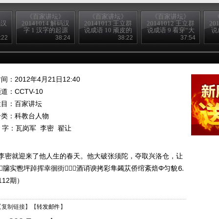
》
《百家讲坛》
《百家讲坛》
《百家讲坛》
码汉
20141014 解码汉
20141013 王立群
20141012 王立群
20
字 1 汉字的起源
说成语 10 顽皮的
说成语 9 看穿“大
说
舌头
师”的骗局
:22
38:24
38:22
37:54
间：2012年4月21日12:40
频道：
CCTV-10
栏目：
百家讲坛
分类：科教台人物
 字：
瓦岗军
李密
翟让
李密就迎来了他人生的春天。他大破张须陀，夺取兴洛仓，让
汗牖实鬯坪踔挥幸徊街！１酒诮谀拷彩隼蠲苁侨绾紊焙Φ匀貌⒍
112期）
【
复制链接
】【
转发邮件
】