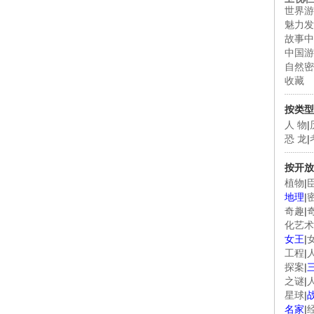
世界游
魅力发
故事中
中国游
自然密
收藏
按类型
人 物
|
恐 龙
|
按开放
植物
|
地理
|
奇趣
|
化艺术
女王
|
工程
|
探案
|
之谜
|
星球
|
名家
|