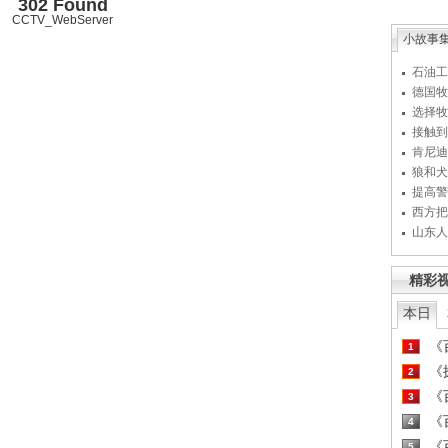
302 Found
CCTV_WebServer
小故事
石油工
德国牧
选择牧
接触到
肯尼迪
狼和犬
提高警
西方把
山东人
精彩
本日
《百
1
《探
2
《百
3
《百
4
《百
5