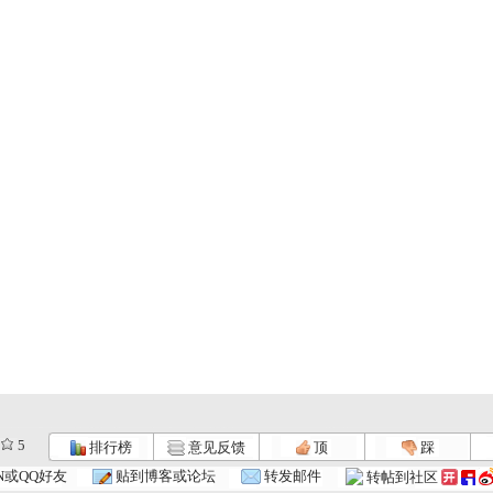
5
排行榜
意见反馈
顶
踩
N或QQ好友
贴到博客或论坛
转发邮件
转帖到社区