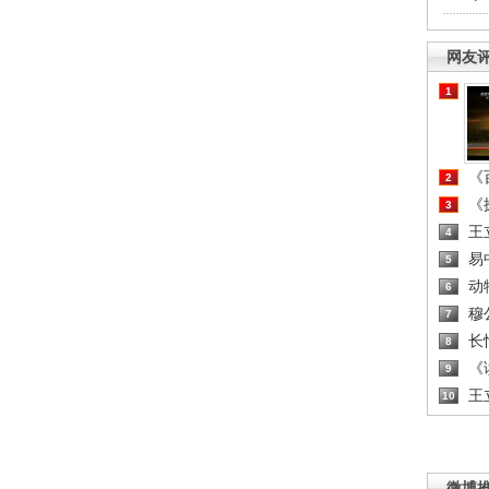
网友
1
《百
2
《探
3
王
4
易
5
动
6
穆
7
长
8
《读
9
王
10
微博