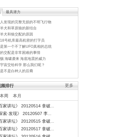
集
最具潜力
人发现的完整无损的不明飞行物
羊犬和草原狼的新结合
羊犬和狼交配的原因
18号机库最高机密的打字员
是第一个不了解UFO真相的总统
的交配是非常困难的事情
惕 海啸袭来 海底地震的威力
宇宙交给科学 那么我们呢？
是不是白种人的后裔
视频排行
更多
本周
本月
家讲坛》 20120514 拿破...
索·发现》 20120507 李...
家讲坛》 20120515 拿破...
家讲坛》 20120517 拿破...
家讲坛》 20120516 拿破...