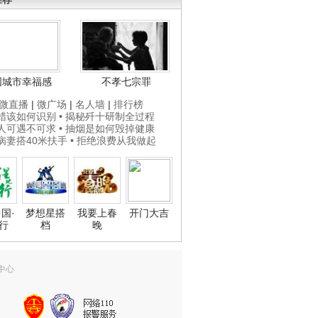
国城市幸福感
不孝七宗罪
微直播
|
微广场
|
名人墙
|
排行榜
打蜡该如何识别
• 揭秘歼十研制全过程
贵人可遇不可求
• 抽烟是如何毁掉健康
为病妻搭40米扶手
• 拒绝浪费从我做起
国·
梦想星搭
我要上春
开门大吉
行
档
晚
中心