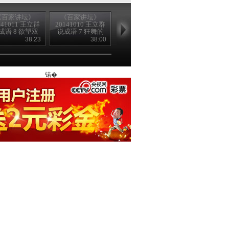
《百家讲坛》
《百家讲坛》
《百家讲坛》
《百家讲坛
141011 王立群
20141010 王立群
20141009 王立群
20141008 王
成语 8 欲望双
说成语 7 狂舞的
说成语 6 “饭”中
说成语 5 你
面胶
流言
有局
罢我登场
38:23
38:00
38:24
37
锘�