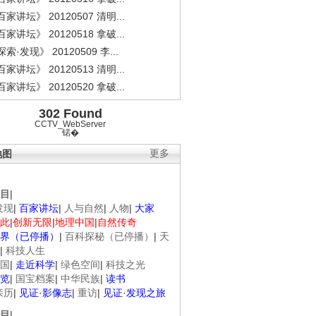
家讲坛》 20120507 清明...
家讲坛》 20120518 拿破...
索·发现》 20120509 李...
家讲坛》 20120513 清明...
家讲坛》 20120520 拿破...
302 Found
CCTV_WebServer
锘�
地图
更多
目
|
发现
|
百家讲坛
|
人与自然
|
人物
|
大家
此
|
创新无限
|
地理中国
|
自然传奇
界（已停播）
|
百科探秘（已停播）
|
天
|
科技人生
国
|
走近科学
|
绿色空间
|
科技之光
览
|
国宝档案
|
中华民族
|
读书
亲历
|
见证·影像志
|
重访
|
见证·发现之旅
目
|