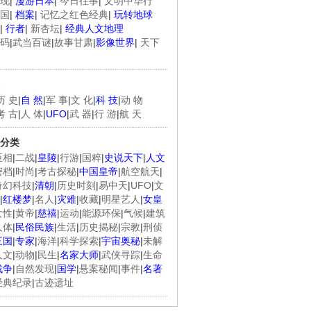
现
|
漫游日本
|
今日往事
|
文明中华行
国
|
档案
|
记忆之红色经典
|
玩转地球
|
行者
|
新杏坛
|
经典人文地理
码
|
武当百谜
|
故事甘肃
|
影像世界
|
天下
历 史
|
自 然
|
军 事
|
文 化
|
科 技
|
动 物
考 古
|
人 体
|
UFO
|
武 器
|
行 游
|
航 天
分类
臣相
|
二战
|
皇陵
|
行游
|
国粹
|
史说天下
|
人文
密档
|
时尚
|
考古探秘
|
中国皇帝
|
航空航天
|
奇幻科技
|
清朝
|
历史时刻
|
易中天
|
UFO
|
文
|
红楼梦
|
名人
|
灾难
|
收藏
|
明星艺人
|
女皇
女性
|
黄帝
|
慈禧
|
运动
|
能源环保
|
气候
|
建筑
人体
|
民俗民族
|
生活
|
历史揭秘
|
宗教
|
刑侦
三国
|
专家
|
海洋
|
科学探索
|
宇宙奥秘
|
未解
人文
|
动物
|
民生
|
名家大师
|
武侠寻踪
|
生命
战争
|
自然发现
|
国学
|
悬案秘闻
|
事件
|
名著
经典纪录
|
古迹遗址