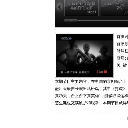
20141016 影响世
20140926 先
界的百位大师
书鸿
——达-芬奇
38:23
38
首播时
首播
所属
所属
关 键
本期节目主要内容：在中国的京剧舞台上
盖叫天最擅长演出武松戏，其中《打虎》
真功夫，台上台下真英雄”，能够取得这
艺生涯也充满波折和艰辛，本期节目就详细的