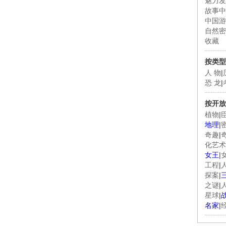
魅力发
故事中
中国游
自然密
收藏
按类型
人 物
|
恐 龙
|
按开放
植物
|
地理
|
奇趣
|
化艺术
女王
|
工程
|
探案
|
之谜
|
星球
|
名家
|