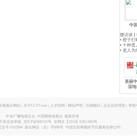
中
微访谈
|
• 橙子
• 十种
• 老人
美丽中
湿地
央电视台网站
|
关于CCTV.com
|
人才招聘
|
网站声明
|
法律顾问
|
总台总经理室
|
帮助
中央广播电视总台 中国网络电视台 版权所有
不良信息举报
京ICP证060535号
京网文【2014】0383-083号
 0102004
新出网证（京）字098号
中国互联网视听节目服务自律公约