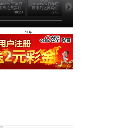
140829 百年巨
20140828 百年巨
20140822 百年巨
20140821 百
系列之黄宾虹
匠系列之黄宾虹
匠系列之徐悲鸿
匠系列之徐悲
（下）
（上）
（下）
（上）
38:23
39:06
39:21
38
锘�