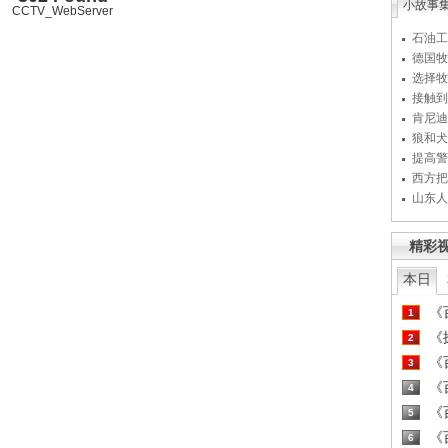
小故事
CCTV_WebServer
石油工
德国牧
选择牧
接触到
肯尼迪
狼和犬
提高警
西方把
山东人
精彩
本日
《百
1
《探
2
《百
3
《百
4
《百
5
《百
6