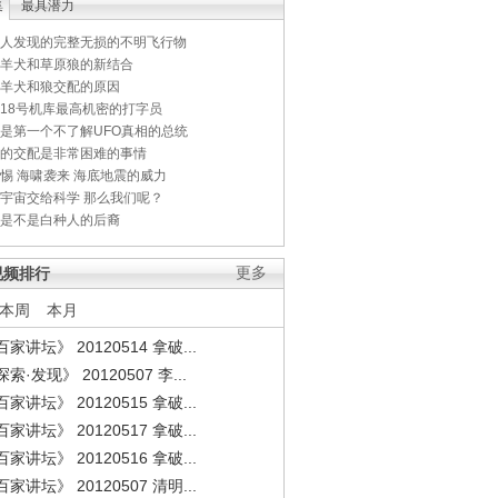
集
最具潜力
人发现的完整无损的不明飞行物
羊犬和草原狼的新结合
羊犬和狼交配的原因
18号机库最高机密的打字员
是第一个不了解UFO真相的总统
的交配是非常困难的事情
惕 海啸袭来 海底地震的威力
宇宙交给科学 那么我们呢？
是不是白种人的后裔
视频排行
更多
本周
本月
家讲坛》 20120514 拿破...
索·发现》 20120507 李...
家讲坛》 20120515 拿破...
家讲坛》 20120517 拿破...
家讲坛》 20120516 拿破...
家讲坛》 20120507 清明...