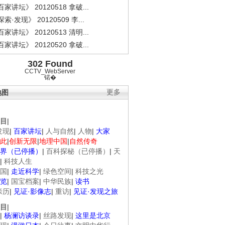
家讲坛》 20120518 拿破...
索·发现》 20120509 李...
家讲坛》 20120513 清明...
家讲坛》 20120520 拿破...
302 Found
CCTV_WebServer
锘�
地图
更多
目
|
发现
|
百家讲坛
|
人与自然
|
人物
|
大家
此
|
创新无限
|
地理中国
|
自然传奇
界（已停播）
|
百科探秘（已停播）
|
天
|
科技人生
国
|
走近科学
|
绿色空间
|
科技之光
览
|
国宝档案
|
中华民族
|
读书
亲历
|
见证·影像志
|
重访
|
见证·发现之旅
目
|
|
杨澜访谈录
|
丝路发现
|
这里是北京