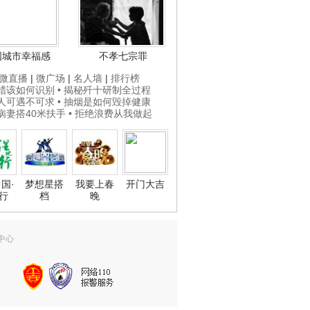
国城市幸福感
不孝七宗罪
微直播
|
微广场
|
名人墙
|
排行榜
打蜡该如何识别
• 揭秘歼十研制全过程
贵人可遇不可求
• 抽烟是如何毁掉健康
为病妻搭40米扶手
• 拒绝浪费从我做起
国·
梦想星搭
我要上春
开门大吉
行
档
晚
中心