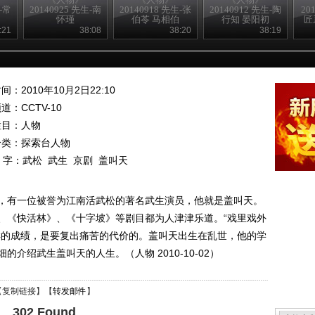
生-常
20140925 先生-南
20140918 先生-张
20140912 先生-陶
20
怀瑾
伯苓 马相伯
行知 晏阳初
匠
:21
38:08
38:20
38:19
间：2010年10月2日22:10
频道：
CCTV-10
栏目：
人物
分类：探索台人物
 字：
武松
武生
京剧
盖叫天
，有一位被誉为江南活武松的著名武生演员，他就是盖叫天。
、《快活林》、《十字坡》等剧目都为人津津乐道。“戏里戏外
样的成绩，是要复出痛苦的代价的。盖叫天出生在乱世，他的学
介绍武生盖叫天的人生。（人物 2010-10-02）
【
复制链接
】【
转发邮件
】
302 Found