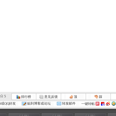
5
排行榜
意见反馈
顶
踩
N或QQ好友
贴到博客或论坛
转发邮件
一键转帖
《人物》
《人物》
《人物》