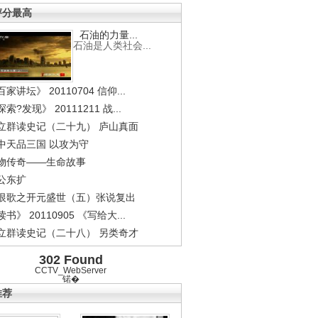
评分最高
石油的力量...
石油是人类社会...
家讲坛》 20110704 信仰...
索?发现》 20111211 战...
立群读史记（二十九） 庐山真面
中天品三国 以攻为守
物传奇——生命故事
公东扩
恨歌之开元盛世（五）张说复出
书》 20110905 《写给大...
立群读史记（二十八） 另类奇才
302 Found
CCTV_WebServer
锘�
推荐