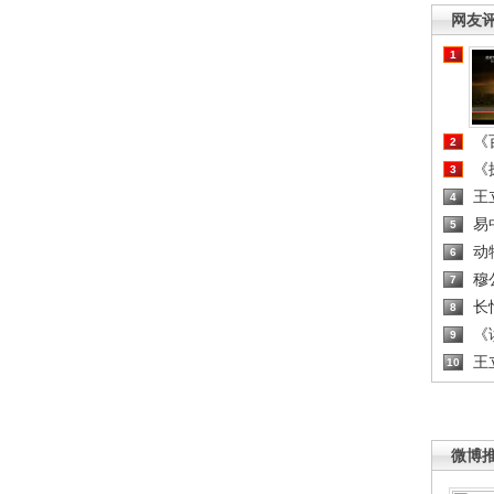
网友
1
《百
2
《探
3
王
4
易
5
动
6
穆
7
长
8
《读
9
王
10
微博