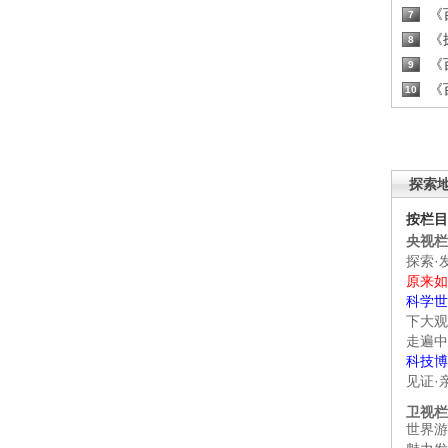
《百
7
《探
8
《百
9
《百
10
探索
按栏目
央视栏
探索·
原来如
科学世
下大观
走遍中
科技博
见证·
卫视栏
世界游