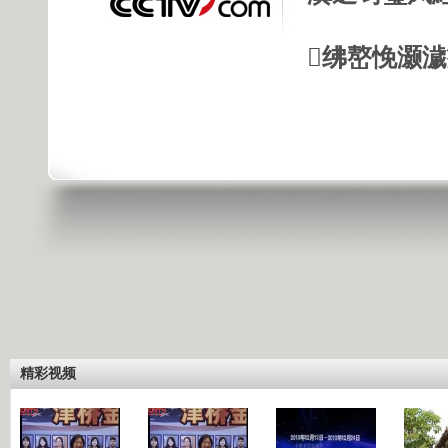
绋嶅悗灏
精彩视频