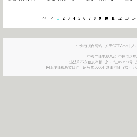
<<
<
1
2
3
4
5
6
7
8
9
10
11
12
13
14
中央电视台网站
|
关于CCTV.com
|
人
中央广播电视总台 中国网络电
违法和不良信息举报
京ICP证060535号
网上传播视听节目许可证号 0102004
新出网证（京）字0