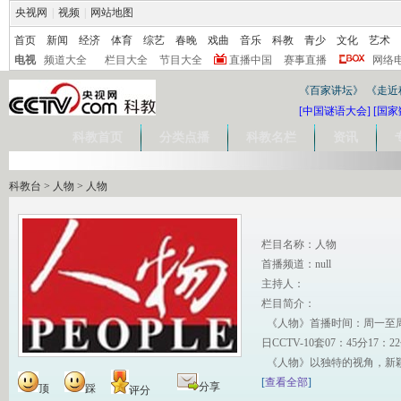
央视网
|
视频
|
网站地图
首页
新闻
经济
体育
综艺
春晚
戏曲
音乐
科教
青少
文化
艺术
电视
频道大全
栏目大全
节目大全
直播中国
赛事直播
网络
《百家讲坛》
《走近
[中国谜语大会]
[国家
科教首页
分类点播
科教名栏
资讯
科教台
>
人物
>
人物
栏目名称：人物
首播频道：null
主持人：
栏目简介：
《人物》首播时间：周一至周五C
日CCTV-10套07：45分1
《人物》以独特的视角，新
[
查看全部
]
分享
顶
踩
评分