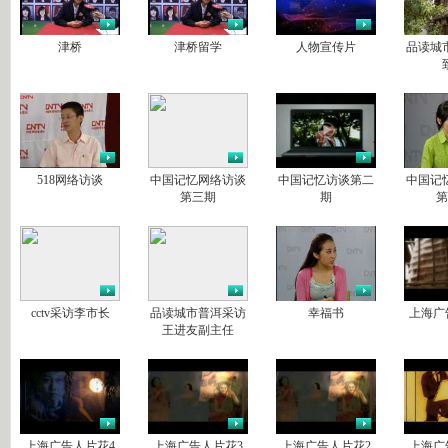
津桥
津桥留学
人物宣传片
品读城
518网络访谈
中国记忆网络访谈
中国记忆访谈第二
中国记
第三期
期
第
cctv采访李市长
品读城市普洱采访
幸福书
上海广
王进友副主任
上海广告人片花4
上海广告人片花3
上海广告人片花2
上海广