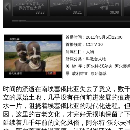
20141016 影响世
20140926 先生-常
20140925 先生-南
2
界的百位大师
书鸿
怀瑾
——达-芬奇
38:23
38:21
38:08
首播时间：2011年5月5日22:00
首播频道：
CCTV-10
所属栏目：
人物
所属分类：科教台人物
关 键 字：
阿尔特·沃尔夫
阿尔蒂
景
玻利维亚
原始部落
时间的流逝在南埃塞俄比亚失去了意义，数
立的原始土地，几乎没有任何前进发展的痕
水一片，阻挠着埃塞俄比亚的现代化进程。
因，这里的古老文化，才完好无损地保留了
延续着几千年前的文化风俗，阿尔特·沃尔夫