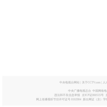
中央电视台网站
|
关于CCTV.com
|
人
中央广播电视总台 中国网络电
违法和不良信息举报
京ICP证060535号
网上传播视听节目许可证号 0102004
新出网证（京）字0