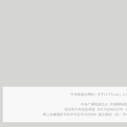
中央电视台网站
|
关于CCTV.com
|
人
中央广播电视总台 中国网络电
违法和不良信息举报
京ICP证060535号
网上传播视听节目许可证号 0102004
新出网证（京）字0