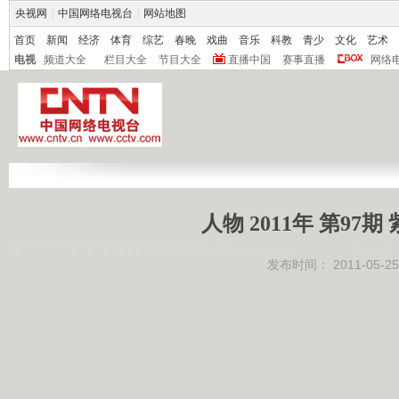
央视网
|
中国网络电视台
|
网站地图
首页
新闻
经济
体育
综艺
春晚
戏曲
音乐
科教
青少
文化
艺术
电视
频道大全
栏目大全
节目大全
直播中国
赛事直播
网络
人物 2011年 第9
发布时间：
2011-05-25