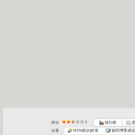
5
评分
排行榜
意
MSN或QQ好友
贴到博客或
分享