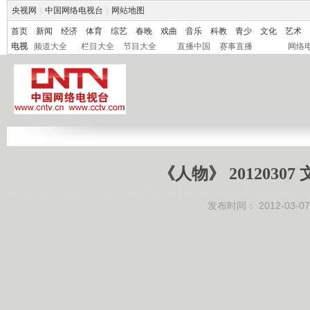
央视网
|
中国网络电视台
|
网站地图
首页
新闻
经济
体育
综艺
春晚
戏曲
音乐
科教
青少
文化
艺术
电视
频道大全
栏目大全
节目大全
直播中国
赛事直播
网络
《人物》 201203
发布时间：
2012-03-07