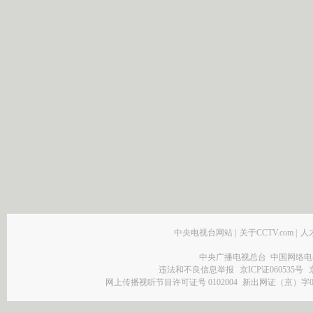
中央电视台网站
|
关于CCTV.com
|
人
中央广播电视总台 中国网络电
违法和不良信息举报
京ICP证060535号
网上传播视听节目许可证号 0102004
新出网证（京）字0