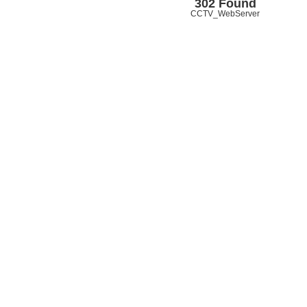
302 Found
CCTV_WebServer