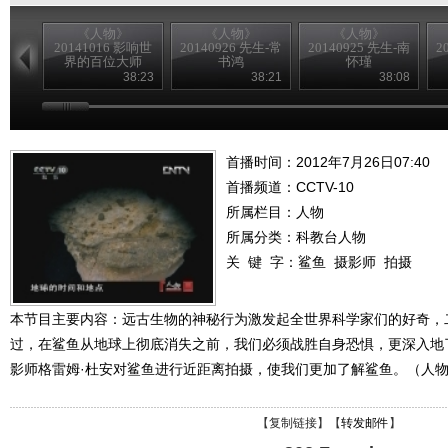
《人物》
《人物》
《人物》
20141016 影响世
20140926 先生-常
20140925 先生-南
2
界的百位大师
书鸿
怀瑾
——达-芬奇
38:23
38:21
38:08
首播时间：2012年7月26日07:40
首播频道：
CCTV-10
所属栏目：
人物
所属分类：科教台人物
关 键 字：
鲨鱼
摄影师
拍摄
本节目主要内容：远古生物的神秘行为激发起全世界科学家们的好奇，
过，在鲨鱼从地球上彻底消失之前，我们必须战胜自身恐惧，更深入地
影师格雷姆·杜安对鲨鱼进行近距离拍摄，使我们更加了解鲨鱼。（人物 20
【
复制链接
】【
转发邮件
】