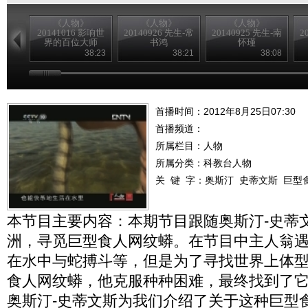
《人物》
《人物》
《人物》
20141016 影响世
20140926 先生-常
20140925 先生-南
2
界的百位大师
书鸿
怀瑾
——达-芬奇
38:23
38:21
38:08
首播时间：2012年8月25日07:30
首播频道：
所属栏目：
人物
所属分类：科教台人物
关 键 字：
奥斯汀
史蒂文斯
巨型
本节目主要内容：本期节目跟随奥斯汀-史蒂
洲，寻觅巨型食人网纹蟒。在节目中主人翁
在水中与蛇搏斗等，但是为了寻找世界上体
食人网纹蟒，他克服种种困难，最终找到了
奥斯汀-史蒂文斯为我们介绍了关于这种巨型