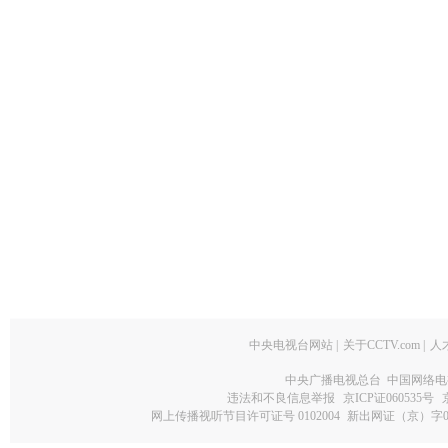
中央电视台网站
|
关于CCTV.com
|
人
中央广播电视总台 中国网络电
违法和不良信息举报
京ICP证060535号
网上传播视听节目许可证号 0102004
新出网证（京）字0