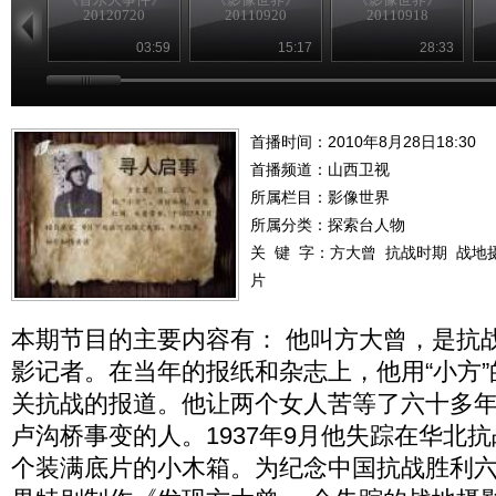
20120720
20110920
20110918
03:59
15:17
28:33
首播时间：2010年8月28日18:30
首播频道：
山西卫视
所属栏目：
影像世界
所属分类：探索台人物
关 键 字：
方大曾
抗战时期
战地
片
本期节目的主要内容有： 他叫方大曾，是抗
影记者。在当年的报纸和杂志上，他用“小方
关抗战的报道。他让两个女人苦等了六十多
卢沟桥事变的人。1937年9月他失踪在华北
个装满底片的小木箱。为纪念中国抗战胜利