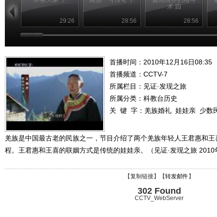
术 四
29:26
28:56
28:56
首播时间：2010年12月16日08:35
首播频道：
CCTV-7
所属栏目：
见证·发现之旅
所属分类：科教台历史
关 键 字：
羌族婚礼
娃娃亲
少数
羌族是中国最古老的民族之一，节目介绍了两个羌族年轻人王君惠和王
程。王君惠和王喜的联姻方式是传统的娃娃亲。（见证·发现之旅 2010年
【
复制链接
】【
转发邮件
】
302 Found
CCTV_WebServer