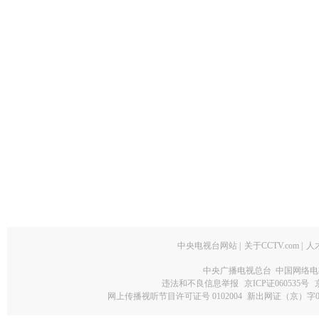
中央电视台网站
|
关于CCTV.com
|
人
中央广播电视总台 中国网络电
违法和不良信息举报
京ICP证060535号
网上传播视听节目许可证号 0102004
新出网证（京）字0