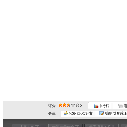
5
评分
排行榜
意
MSN或QQ好友
贴到博客或
分享
木客大冢 下
南澳一号传奇 下
最高境界的格斗