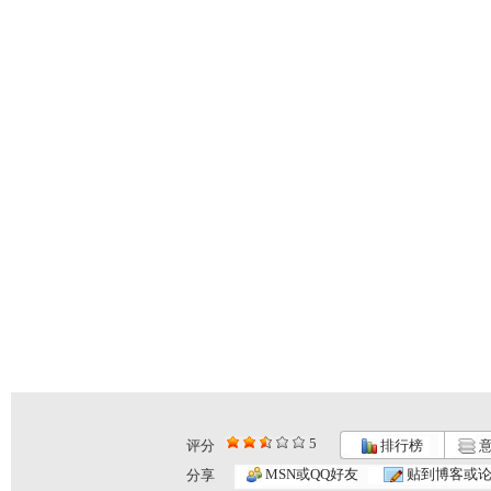
5
评分
排行榜
意
MSN或QQ好友
贴到博客或
分享