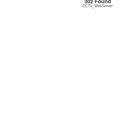
302 Found
CCTV_WebServer