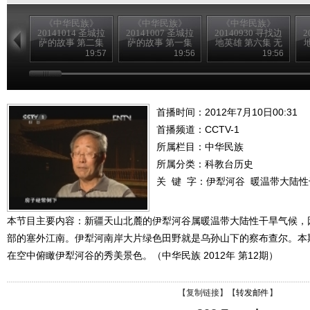
《中华民族》
《中华民族》
《中华民族》
20141014 圣城拉
20141007 圣城拉
20140930 寻找边
2
萨的故事 第二集
萨的故事 第一集
地英雄 第六集 无
悔的坚守
19:57
19:56
19:56
首播时间：2012年7月10日00:31
首播频道：
CCTV-1
所属栏目：
中华民族
所属分类：科教台历史
关 键 字：
伊犁河谷
暖温带大陆性
本节目主要内容：新疆天山北麓的伊犁河谷属暖温带大陆性干旱气候，
部的塞外江南。伊犁河南岸大片绿色田野就是乌孙山下的察布查尔。本
在空中俯瞰伊犁河谷的秀美景色。（中华民族 2012年 第12期）
【
复制链接
】【
转发邮件
】