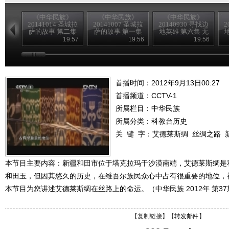
《中华民族》
《中华民族》
《中华民族》
20141014 圣城拉
20141007 圣城拉
20140930 寻找边
2
萨的故事 第二集
萨的故事 第一集
地英雄 第六集 无
悔的坚守
19:57
19:56
19:56
首播时间：2012年9月13日00:27
首播频道：
CCTV-1
所属栏目：
中华民族
所属分类：科教台历史
关 键 字：
艾德莱斯绸
丝绸之路
本节目主要内容：新疆和田市位于塔克拉玛干沙漠南端，艾德莱斯绸是
和田玉，但因其悠久的历史，在维吾尔族民众心中占有很重要的地位，
本节目为您讲述艾德莱斯绸在丝路上的命运。（中华民族 2012年 第37
【
复制链接
】【
转发邮件
】