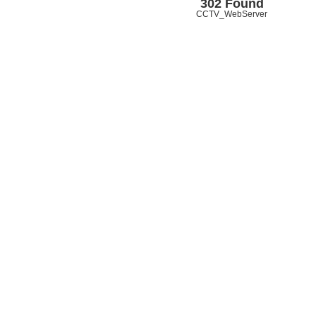
302 Found
CCTV_WebServer