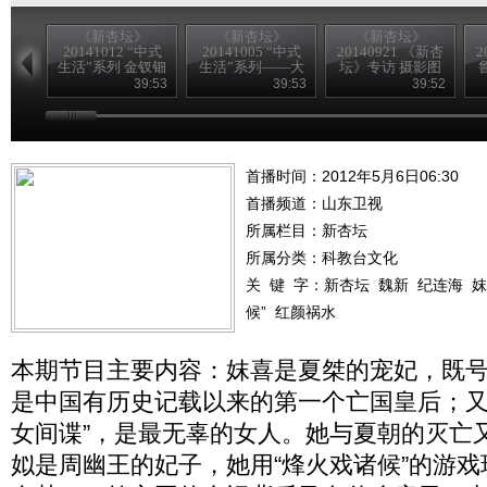
《新杏坛》
《新杏坛》
《新杏坛》
20141012 “中式
20141005 “中式
20140921 《新杏
2
生活”系列 金钗钿
生活”系列——大
坛》专访 摄影图
合
羽华裳
卷“名人故居”系
39:53
39:53
39:52
列作者 车行天下
初心不悔
首播时间：2012年5月6日06:30
首播频道：
山东卫视
所属栏目：
新杏坛
所属分类：科教台文化
关 键 字：
新杏坛
魏新
纪连海
妺
候”
红颜祸水
本期节目主要内容：妺喜是夏桀的宠妃，既号
是中国有历史记载以来的第一个亡国皇后；又
女间谍”，是最无辜的女人。她与夏朝的灭亡
姒是周幽王的妃子，她用“烽火戏诸候”的游