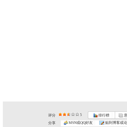
5
评分
排行榜
意
MSN或QQ好友
贴到博客或
分享