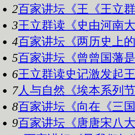
2
百家讲坛《王
《王立群
3
王立群读《史
由河南大
4
百家讲坛《两
历史上的
5
百家讲坛《曾
曾国藩是
6
王立群读史记
激发起王
7
人与自然《埃
本系列节
8
百家讲坛《向
在《三国
9
百家讲坛《唐
唐宋八大