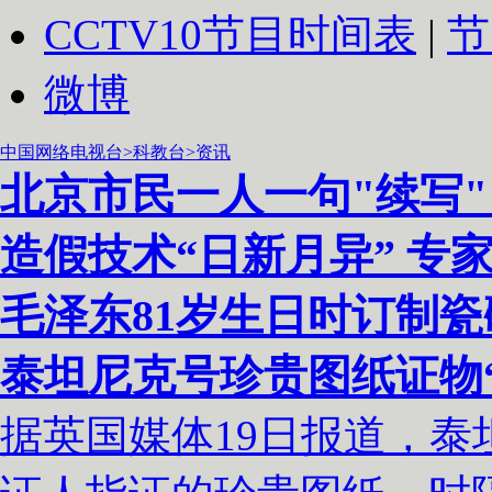
CCTV10
节目时间表
|
节
微博
中国网络电视台
>科教台
>资讯
北京市民一人一句"续写
造假技术“日新月异” 专
毛泽东81岁生日时订制瓷
泰坦尼克号珍贵图纸证物“
据英国媒体19日报道，