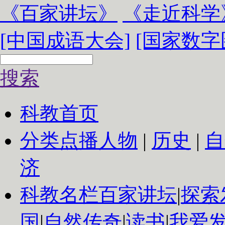
《百家讲坛》
《走近科学
[中国成语大会]
[国家数字
搜索
科教首页
分类点播
人物
|
历史
|
自
济
科教名栏
百家讲坛
|
探索
国
|
自然传奇
|
读书
|
我爱