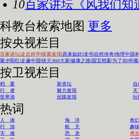
10
百家讲坛《风
我们知道
科教台检索地图
更多
按央视栏目
百家讲坛
|
走近科学
|
探索发现
|
原来如此
|
读书
|
自然传奇
|
地理中国
|
聚夕阳红
|
走遍中国
|
状元360
|
大家
|
健康之路
|
国宝档案
|
为了你
|
停播
按卫视栏目
档 案
新杏坛
自
行 者
魅力发现
天
世界游
丝路发现
玩
热词
人 体
海 洋
奇
行 游
航 天
趣
灾 难
恐 龙
考