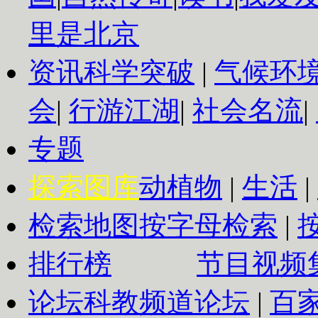
里是北京
资讯
科学突破
|
气候环
会
|
行游江湖
|
社会名流
|
专题
探索图库
动植物
|
生活
|
检索地图
按字母检索
|
排行榜
节目视频
论坛
科教频道论坛
|
百