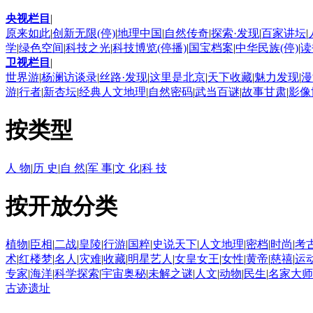
央视栏目
|
原来如此
|
创新无限(停)
|
地理中国
|
自然传奇
|
探索·发现
|
百家讲坛
|
学
|
绿色空间
|
科技之光
|
科技博览(停播)
|
国宝档案
|
中华民族(停)
|
读
卫视栏目
|
世界游
|
杨澜访谈录
|
丝路·发现
|
这里是北京
|
天下收藏
|
魅力发现
|
漫
游
|
行者
|
新杏坛
|
经典人文地理
|
自然密码
|
武当百谜
|
故事甘肃
|
影像
按类型
人 物
|
历 史
|
自 然
|
军 事
|
文 化
|
科 技
按开放分类
植物
|
臣相
|
二战
|
皇陵
|
行游
|
国粹
|
史说天下
|
人文地理
|
密档
|
时尚
|
考
术
|
红楼梦
|
名人
|
灾难
|
收藏
|
明星艺人
|
女皇女王
|
女性
|
黄帝
|
慈禧
|
运
专家
|
海洋
|
科学探索
|
宇宙奥秘
|
未解之谜
|
人文
|
动物
|
民生
|
名家大师
古迹遗址