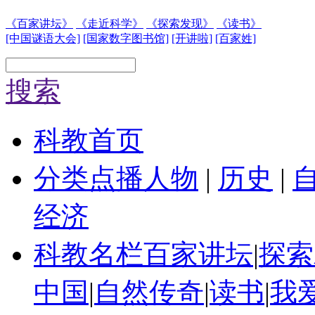
《百家讲坛》
《走近科学》
《探索发现》
《读书》
[中国谜语大会]
[国家数字图书馆]
[开讲啦]
[百家姓]
搜索
科教首页
分类点播
人物
|
历史
|
经济
科教名栏
百家讲坛
|
探索
中国
|
自然传奇
|
读书
|
我