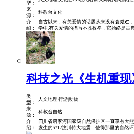
型：
来
科教台文化
源：
介
自古以来，有关爱情的话题从来没有衰减过，
绍：
学中.有关爱情的描写不胜枚举，它始终是古典
科技之光《生机重现
类
人文地理|行游|动物
型：
来
科教台自然
源：
介
四川省唐家河国家级自然保护区一直享有大熊
绍：
发生的5?12汶川特大地震，使得那里的自然