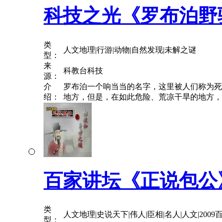
科技之光《罗布泊野
类
人文地理|行游|动物|自然发现|未解之谜
型：
来
科教台科技
源：
介
罗布泊一个响当当的名字，这里被人们称为死
绍：
地方，但是，在如此危险、荒凉干旱的地方，
百家讲坛《正说包公
类
人文地理|史说天下|伟人|臣相|名人|人文|200
型：