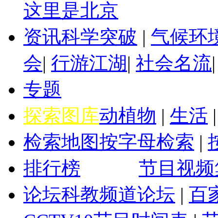
这里是北京
资讯
科学突破
|
气候环
会
|
行游江湖
|
社会名流
专题
探索图库
动植物
|
生活
检索地图
按字母检索
|
排行榜
节目视频
论坛
科教频道论坛
|
百