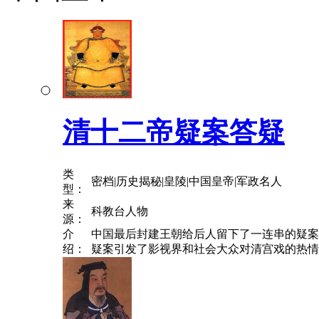
清十二帝疑案答疑
类
密档|历史揭秘|皇陵|中国皇帝|军政名人
型：
来
科教台人物
源：
介
中国最后封建王朝给后人留下了一连串的疑案
绍：
疑案引发了影视界和社会大众对清宫戏的热情