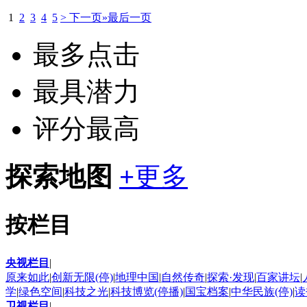
1
2
3
4
5
> 下一页
»最后一页
最多点击
最具潜力
评分最高
探索地图
+
更多
按栏目
央视栏目
|
原来如此
|
创新无限(停)
|
地理中国
|
自然传奇
|
探索·发现
|
百家讲坛
|
学
|
绿色空间
|
科技之光
|
科技博览(停播)
|
国宝档案
|
中华民族(停)
|
读
卫视栏目
|