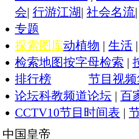
会
|
行游江湖
|
社会名流
专题
探索图库
动植物
|
生活
检索地图
按字母检索
|
排行榜
节目视频
论坛
科教频道论坛
|
百
CCTV10
节目时间表
|
中国皇帝