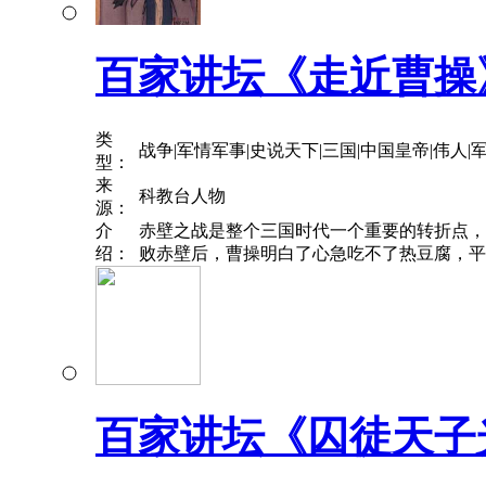
百家讲坛《走近曹操
类
战争|军情军事|史说天下|三国|中国皇帝|伟人|军
型：
来
科教台人物
源：
介
赤壁之战是整个三国时代一个重要的转折点，
绍：
败赤壁后，曹操明白了心急吃不了热豆腐，平
百家讲坛《囚徒天子