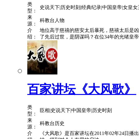
类
史说天下|历史时刻|经典纪录|中国皇帝|女皇女
型：
来
科教台人物
源：
介
地位高于慈禧的慈安太后暴死，慈禧太后是凶
绍：
了先后过世，是阴谋吗？在位34年的光绪皇
百家讲坛《大风歌》
类
臣相|史说天下|中国皇帝|历史时刻
型：
来
科教台历史
源：
介
《大风歌》是百家讲坛在2011年02年24