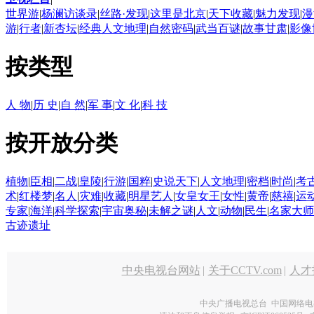
世界游
|
杨澜访谈录
|
丝路·发现
|
这里是北京
|
天下收藏
|
魅力发现
|
漫
游
|
行者
|
新杏坛
|
经典人文地理
|
自然密码
|
武当百谜
|
故事甘肃
|
影像
按类型
人 物
|
历 史
|
自 然
|
军 事
|
文 化
|
科 技
按开放分类
植物
|
臣相
|
二战
|
皇陵
|
行游
|
国粹
|
史说天下
|
人文地理
|
密档
|
时尚
|
考
术
|
红楼梦
|
名人
|
灾难
|
收藏
|
明星艺人
|
女皇女王
|
女性
|
黄帝
|
慈禧
|
运
专家
|
海洋
|
科学探索
|
宇宙奥秘
|
未解之谜
|
人文
|
动物
|
民生
|
名家大师
古迹遗址
中央电视台网站
|
关于CCTV.com
|
人才
中央广播电视总台 中国网络电