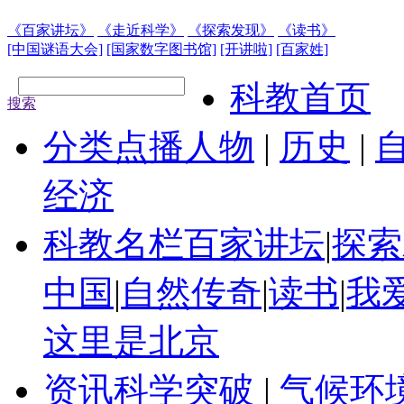
《百家讲坛》
《走近科学》
《探索发现》
《读书》
[中国谜语大会]
[国家数字图书馆]
[开讲啦]
[百家姓]
科教首页
搜索
分类点播
人物
|
历史
|
经济
科教名栏
百家讲坛
|
探索
中国
|
自然传奇
|
读书
|
我
这里是北京
资讯
科学突破
|
气候环