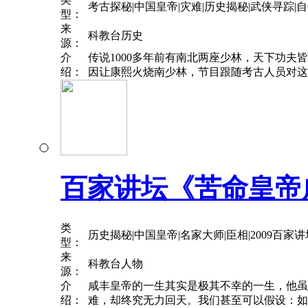
考古探秘|中国皇帝|灾难|历史揭秘|武侠寻踪|
型：
来
科教台历史
源：
介
传说1000多年前有南北两座少林，天下功
绍：
因让康熙火烧南少林，节目跟随考古人员对这
百家讲坛《苦命皇帝
类
历史揭秘|中国皇帝|名家大师|臣相|2009百家讲
型：
来
科教台人物
源：
介
咸丰皇帝的一生其实是极其不幸的一生，他虽
绍：
难，却终究无力回天。我们甚至可以假设：如