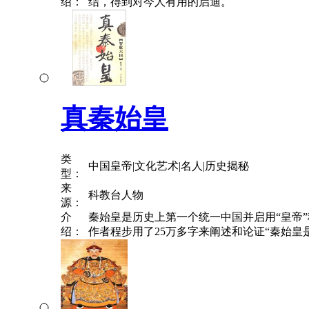
绍：
结，得到对今人有用的启迪。
真秦始皇
类
中国皇帝|文化艺术|名人|历史揭秘
型：
来
科教台人物
源：
介
秦始皇是历史上第一个统一中国并启用“皇帝
绍：
作者程步用了25万多字来阐述和论证“秦始皇