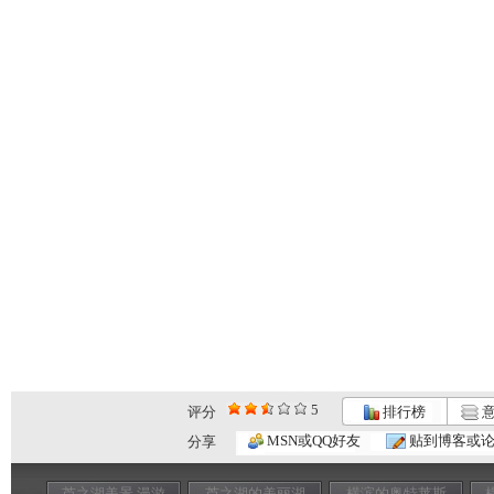
5
评分
排行榜
意
MSN或QQ好友
贴到博客或
分享
芦之湖美景 漫游
芦之湖的美丽湖
横滨的奥特莱斯