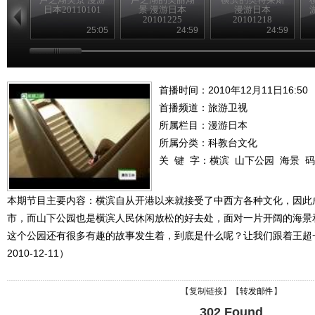
日本20110101
景 漫游日本
漫游日本
20101225
20101218
25:05
24:59
24:59
首播时间：2010年12月11日16:50
首播频道：
旅游卫视
所属栏目：
漫游日本
所属分类：科教台文化
关 键 字：
横滨
山下公园
海景
码
本期节目主要内容：横滨自从开港以来就接受了中西方各种文化，因此
市，而山下公园也是横滨人民休闲放松的好去处，面对一片开阔的海景
这个公园还有很多有趣的故事发生着，到底是什么呢？让我们跟着王超
2010-12-11）
【
复制链接
】【
转发邮件
】
302 Found