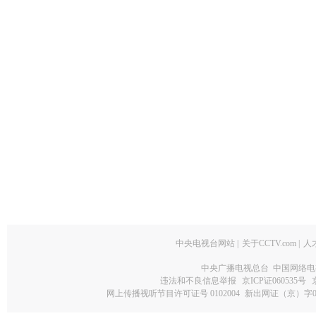
中央电视台网站
|
关于CCTV.com
|
人
中央广播电视总台 中国网络电
违法和不良信息举报
京ICP证060535号
网上传播视听节目许可证号 0102004
新出网证（京）字0