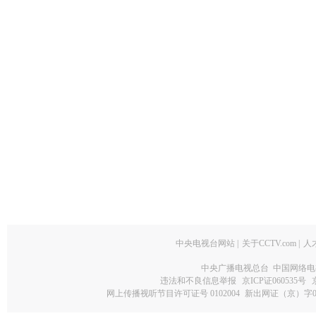
中央电视台网站
|
关于CCTV.com
|
人
中央广播电视总台 中国网络电
违法和不良信息举报
京ICP证060535号
网上传播视听节目许可证号 0102004
新出网证（京）字0