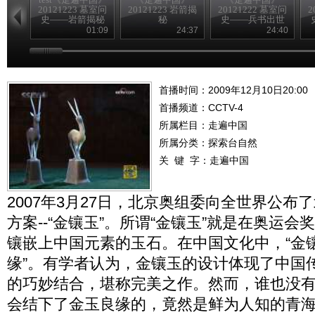
20121223 墓室问
20121223 岩箭揭
20121222 墓室问
2
史——岩箭揭秘
秘
史——兵书出世
01:09
24:37
24:40
首播时间：2009年12月10日20:00
首播频道：
CCTV-4
所属栏目：
走遍中国
所属分类：探索台自然
关 键 字：
走遍中国
2007年3月27日，北京奥组委向全世界公布
方案--“金镶玉”。所谓“金镶玉”就是在奥运
镶嵌上中国元素的玉石。在中国文化中，“金镶
缘”。有学者认为，金镶玉的设计体现了中国
的巧妙结合，堪称完美之作。然而，谁也没
会结下了金玉良缘的，竟然是鲜为人知的青